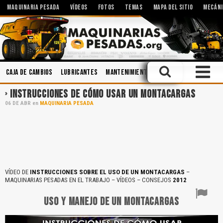
MAQUINARIA PESADA
VÍDEOS
FOTOS
TEMAS
MAPA DEL SITIO
MECÁNI
Caja de Cambios
Lubricantes
Mantenimiento
Implementos
Cabin
INSTRUCCIONES DE CÓMO USAR UN MONTACARGAS
06
DE
ABR
en
MAQUINARIA PESADA
VÍDEO DE
INSTRUCCIONES SOBRE EL USO DE UN MONTACARGAS
–
MAQUINARIAS PESADAS EN EL TRABAJO – VÍDEOS – CONSEJOS
2012
USO Y MANEJO DE UN MONTACARGAS