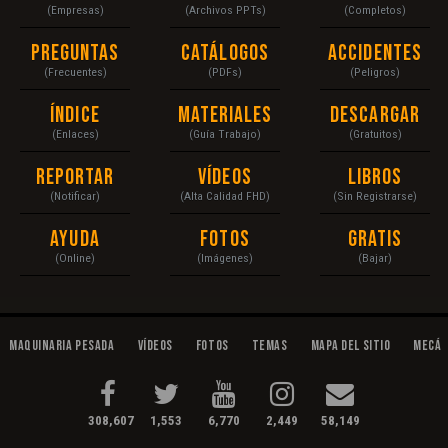
(Empresas)
(Archivos PPTs)
(Completos)
Preguntas
Catálogos
Accidentes
(Frecuentes)
(PDFs)
(Peligros)
Índice
Materiales
Descargar
(Enlaces)
(Guía Trabajo)
(Gratuitos)
Reportar
Vídeos
Libros
(Notificar)
(Alta Calidad FHD)
(Sin Registrarse)
Ayuda
Fotos
Gratis
(Online)
(Imágenes)
(Bajar)
Maquinaria Pesada
Vídeos
Fotos
Temas
Mapa del Sitio
Mecán
308,607
1,553
6,770
2,449
58,149