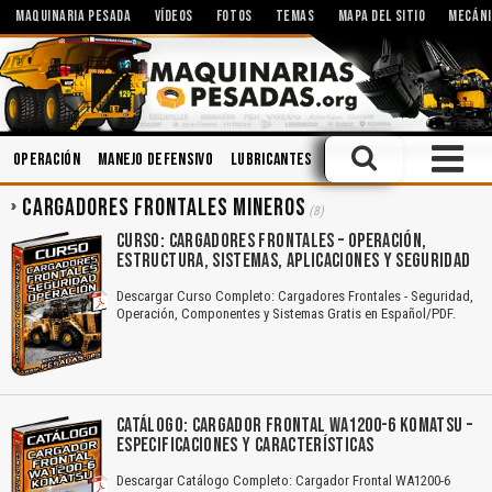
MAQUINARIA PESADA
VÍDEOS
FOTOS
TEMAS
MAPA DEL SITIO
MECÁNI
Operación
Manejo Defensivo
Lubricantes
Minería
Motores
Si
CARGADORES FRONTALES MINEROS
(8)
CURSO: CARGADORES FRONTALES – OPERACIÓN,
ESTRUCTURA, SISTEMAS, APLICACIONES Y SEGURIDAD
Descargar Curso Completo: Cargadores Frontales - Seguridad,
Operación, Componentes y Sistemas Gratis en Español/PDF.
CATÁLOGO: CARGADOR FRONTAL WA1200-6 KOMATSU –
ESPECIFICACIONES Y CARACTERÍSTICAS
Descargar Catálogo Completo: Cargador Frontal WA1200-6