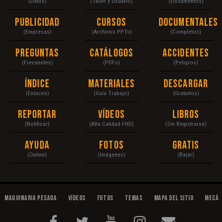
(Datos)
(Taller y Usuario)
(Documentos)
Publicidad
Cursos
Documentales
(Empresas)
(Archivos PPTs)
(Completos)
Preguntas
Catálogos
Accidentes
(Frecuentes)
(PDFs)
(Peligros)
Índice
Materiales
Descargar
(Enlaces)
(Guía Trabajo)
(Gratuitos)
Reportar
Vídeos
Libros
(Notificar)
(Alta Calidad FHD)
(Sin Registrarse)
Ayuda
Fotos
Gratis
(Online)
(Imágenes)
(Bajar)
Maquinaria Pesada
Vídeos
Fotos
Temas
Mapa del Sitio
Mecán