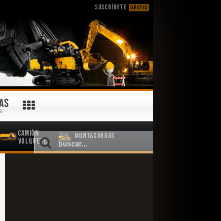
SUSCRÍBETE
GRATIS
AS
S
Camión
Montacargas
Volquete