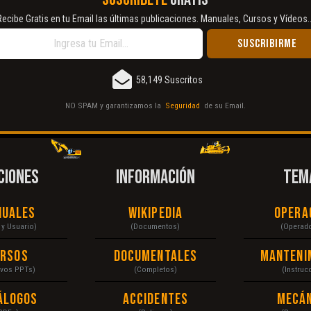
Recibe Gratis en tu Email las últimas publicaciones. Manuales, Cursos y Vídeos..
58,149 Suscritos
NO SPAM y garantizamos la
Seguridad
de su Email.
CIONES
INFORMACIÓN
TEM
nuales
Wikipedia
Opera
r y Usuario)
(Documentos)
(Operad
ursos
Documentales
Manteni
ivos PPTs)
(Completos)
(Instruc
álogos
Accidentes
Mecán