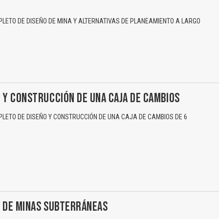
ETO DE DISEÑO DE MINA Y ALTERNATIVAS DE PLANEAMIENTO A LARGO
El Título es incorrecto según el contenido.
Texto o Imagen de portada son erróneos.
No carga o no se visualiza el contenido.
 Y CONSTRUCCIÓN DE UNA CAJA DE CAMBIOS
Reportar otro tipo de error...
ETO DE DISEÑO Y CONSTRUCCIÓN DE UNA CAJA DE CAMBIOS DE 6
O DE MINAS SUBTERRÁNEAS