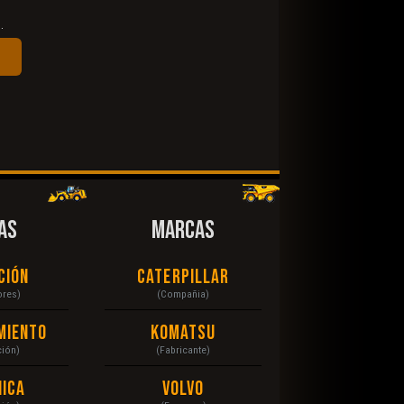
.
AS
MARCAS
ción
Caterpillar
ores)
(Compañia)
miento
Komatsu
ción)
(Fabricante)
ica
Volvo