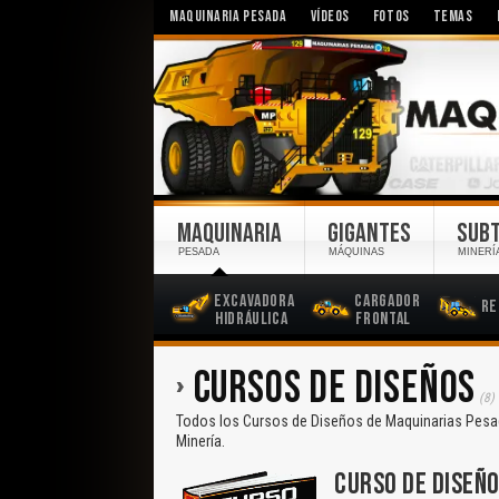
MAQUINARIA PESADA
VÍDEOS
FOTOS
TEMAS
MAQUINARIA
GIGANTES
SUB
PESADA
MÁQUINAS
MINERÍ
Excavadora
Cargador
Re
Hidráulica
Frontal
CURSOS DE DISEÑOS
(8)
Todos los Cursos de Diseños de Maquinarias Pesad
Minería.
CURSO DE DISEÑO