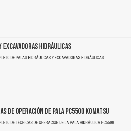
Y EXCAVADORAS HIDRÁULICAS
LETO DE PALAS HIDRÁULICAS Y EXCAVADORAS HIDRÁULICAS
El Título es incorrecto según el contenido.
Texto o Imagen de portada son erróneos.
AS DE OPERACIÓN DE PALA PC5500 KOMATSU
No carga o no se visualiza el contenido.
ETO DE TÉCNICAS DE OPERACIÓN DE LA PALA HIDRÁULICA PC5500
Reportar otro tipo de error...