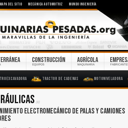
MAPA DEL SITIO
MECÁNICA AUTOMOTRIZ
MUNDO INGENIERÍA
TERRÁNEA
CONSTRUCCIÓN
AGRÍCOLA
EMPRES
A
EQUIPOS
MAQUINARIA
FABRICANTE
troexcavadora
Tractor de Cadenas
Motoniveladora
DRÁULICAS
(6)
NIMIENTO ELECTROMECÁNICO DE PALAS Y CAMIONES
ORES