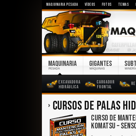
MAQUINARIA PESADA
VÍDEOS
FOTOS
TEMAS
MAQUINARIA
GIGANTES
SUB
PESADA
MÁQUINAS
MINERÍ
Excavadora
Cargador
Re
Hidráulica
Frontal
CURSOS DE PALAS HI
CURSO DE MANTE
KOMATSU – SENS