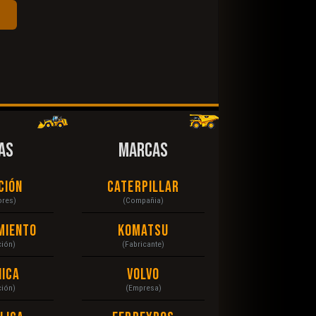
AS
MARCAS
ción
Caterpillar
ores)
(Compañia)
miento
Komatsu
ción)
(Fabricante)
ica
Volvo
ción)
(Empresa)