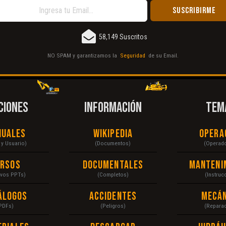
58,149 Suscritos
NO SPAM y garantizamos la
Seguridad
de su Email.
CIONES
INFORMACIÓN
TEM
nuales
Wikipedia
Opera
r y Usuario)
(Documentos)
(Operad
ursos
Documentales
Manteni
ivos PPTs)
(Completos)
(Instruc
álogos
Accidentes
Mecán
PDFs)
(Peligros)
(Repara