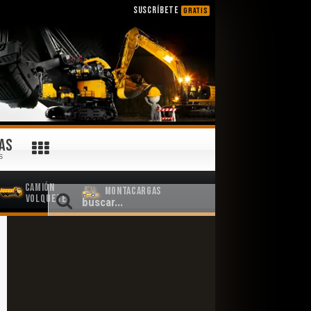
SUSCRÍBETE
GRATIS
AS
S
Camión
Montacargas
Volquete