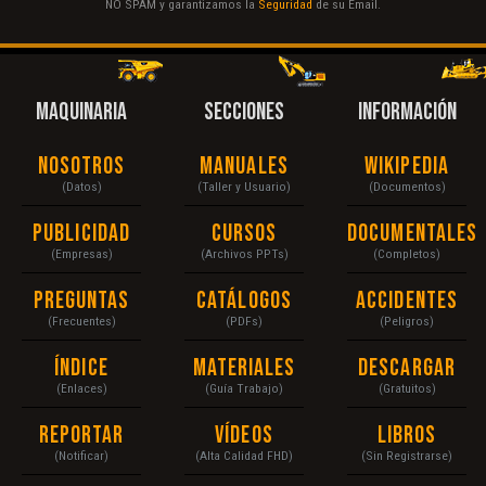
NO SPAM y garantizamos la
Seguridad
de su Email.
MAQUINARIA
SECCIONES
INFORMACIÓN
Nosotros
Manuales
Wikipedia
(Datos)
(Taller y Usuario)
(Documentos)
Publicidad
Cursos
Documentales
(Empresas)
(Archivos PPTs)
(Completos)
Preguntas
Catálogos
Accidentes
(Frecuentes)
(PDFs)
(Peligros)
Índice
Materiales
Descargar
(Enlaces)
(Guía Trabajo)
(Gratuitos)
Reportar
Vídeos
Libros
(Notificar)
(Alta Calidad FHD)
(Sin Registrarse)