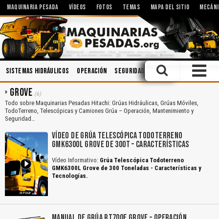
MAQUINARIA PESADA
VÍDEOS
FOTOS
TEMAS
MAPA DEL SITIO
MECÁNI
Sistemas Hidráulicos
Operación
Seguridad Industrial
Manejo Def
GROVE
(6)
Todo sobre Maquinarias Pesadas Hitachi: Grúas Hidráulicas, Grúas Móviles,
TodoTerreno, Telescópicas y Camiones Grúa – Operación, Mantenimiento y
Seguridad…
VÍDEO DE GRÚA TELESCÓPICA TODOTERRENO
GMK6300L GROVE DE 300T – CARACTERÍSTICAS
Vídeo Informativo:
Grúa Telescópica Todoterreno
GMK6300L Grove de 300 Toneladas - Características y
Tecnologías.
MANUAL DE GRÚA RT700E GROVE – OPERACIÓN,