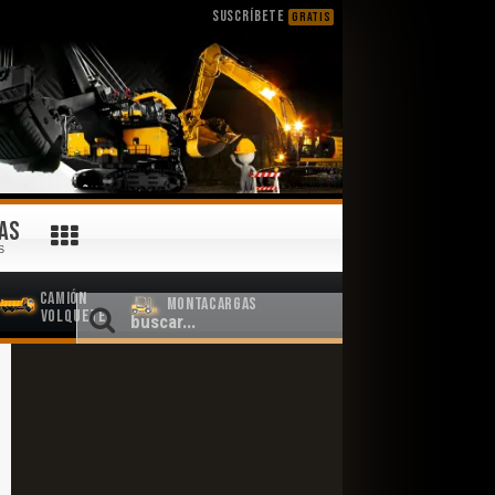
SUSCRÍBETE
GRATIS
AS
S
Camión
Montacargas
Volquete