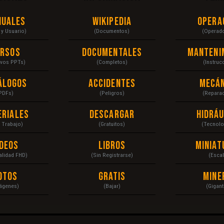
nuales
Wikipedia
Opera
r y Usuario)
(Documentos)
(Operad
ursos
Documentales
Manteni
ivos PPTs)
(Completos)
(Instruc
álogos
Accidentes
Mecán
PDFs)
(Peligros)
(Repara
eriales
Descargar
Hidráu
a Trabajo)
(Gratuitos)
(Tecnolo
ídeos
Libros
Miniat
Calidad FHD)
(Sin Registrarse)
(Escal
otos
Gratis
Mine
ágenes)
(Bajar)
(Gigant