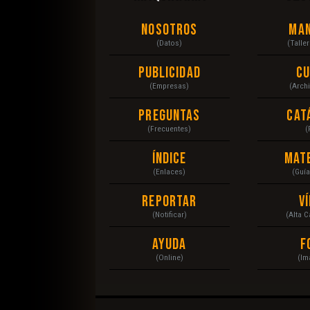
Nosotros
Ma
(Datos)
(Talle
Publicidad
C
(Empresas)
(Arch
Preguntas
Cat
(Frecuentes)
(
Índice
Mat
(Enlaces)
(Guí
Reportar
V
(Notificar)
(Alta 
Ayuda
F
(Online)
(Im