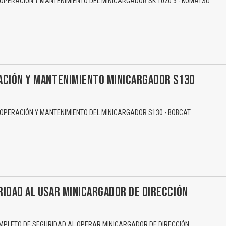
PERACIÓN Y MANTENIMIENTO DEL MINICARGADOR SK 1020 5 - KOMATSU
ACIÓN Y MANTENIMIENTO MINICARGADOR S130
El Título es incorrecto según el contenido.
PERACIÓN Y MANTENIMIENTO DEL MINICARGADOR S130 - BOBCAT
Texto o Imagen de portada son erróneos.
No carga o no se visualiza el contenido.
Reportar otro tipo de error...
IDAD AL USAR MINICARGADOR DE DIRECCIÓN
PLETO DE SEGURIDAD AL OPERAR MINICARGADOR DE DIRECCIÓN