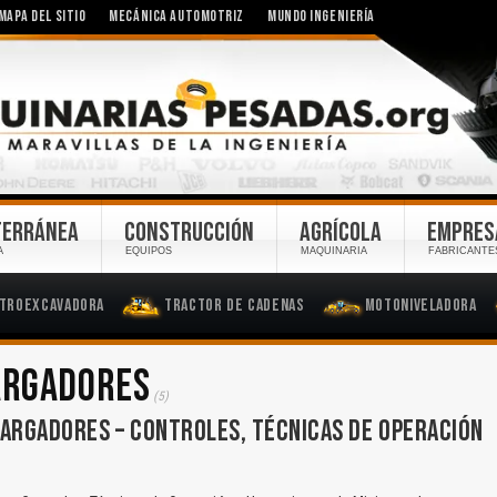
MAPA DEL SITIO
MECÁNICA AUTOMOTRIZ
MUNDO INGENIERÍA
TERRÁNEA
CONSTRUCCIÓN
AGRÍCOLA
EMPRES
A
EQUIPOS
MAQUINARIA
FABRICANTE
troexcavadora
Tractor de Cadenas
Motoniveladora
ARGADORES
(5)
CARGADORES – CONTROLES, TÉCNICAS DE OPERACIÓN