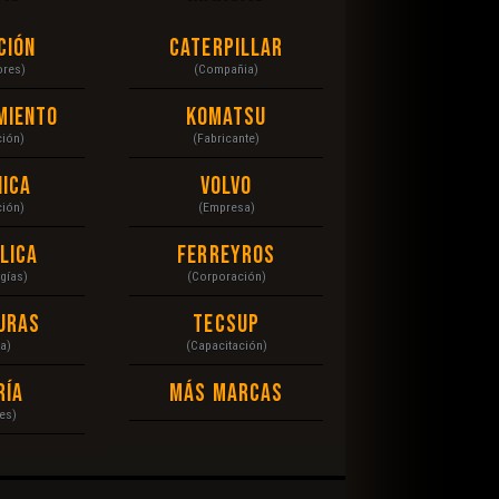
ción
Caterpillar
ores)
(Compañia)
miento
Komatsu
ción)
(Fabricante)
ica
Volvo
ción)
(Empresa)
lica
Ferreyros
gías)
(Corporación)
uras
Tecsup
a)
(Capacitación)
ría
Más Marcas
es)