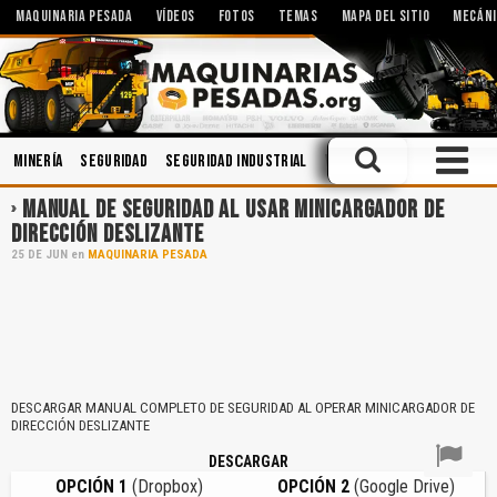
MAQUINARIA PESADA
VÍDEOS
FOTOS
TEMAS
MAPA DEL SITIO
MECÁNI
Minería
Seguridad
Seguridad Industrial
Voladura
Mecánica
Ma
MANUAL DE SEGURIDAD AL USAR MINICARGADOR DE
DIRECCIÓN DESLIZANTE
25
DE
JUN
en
MAQUINARIA PESADA
DESCARGAR MANUAL COMPLETO DE SEGURIDAD AL OPERAR MINICARGADOR DE
DIRECCIÓN DESLIZANTE
DESCARGAR
OPCIÓN 1
(Dropbox)
OPCIÓN 2
(Google Drive)