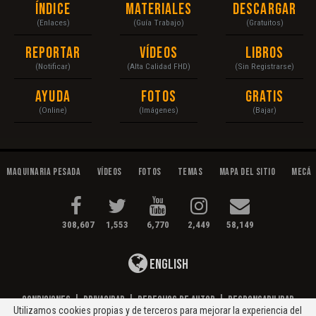
Índice
Materiales
Descargar
(Enlaces)
(Guía Trabajo)
(Gratuitos)
Reportar
Vídeos
Libros
(Notificar)
(Alta Calidad FHD)
(Sin Registrarse)
Ayuda
Fotos
Gratis
(Online)
(Imágenes)
(Bajar)
Maquinaria Pesada
Vídeos
Fotos
Temas
Mapa del Sitio
Mecán
308,607
1,553
6,770
2,449
58,149
English
Condiciones
|
Privacidad
|
Derechos de Autor
|
Responsabilidad
Utilizamos cookies propias y de terceros para mejorar la experiencia del