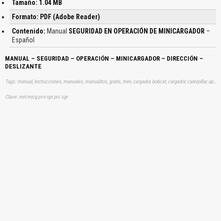
Tamaño: 1.04 MB
Formato: PDF (Adobe Reader)
Contenido:
Manual
SEGURIDAD EN OPERACIÓN DE MINICARGADOR
–
Español
MANUAL – SEGURIDAD – OPERACIÓN – MINICARGADOR – DIRECCIÓN –
DESLIZANTE
Tags: manual, instrucciones, manuales, manualitos, gratis, mini, cargador, bobcat, cargador, caterpillar, aprender, descargas
Clave: mnl micg pvn rgs prc sgr