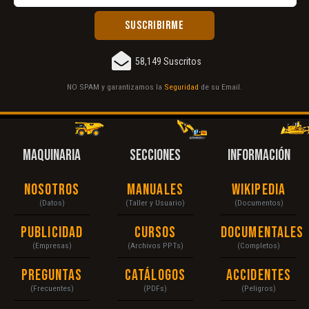
58,149 Suscritos
NO SPAM y garantizamos la
Seguridad
de su Email.
MAQUINARIA
SECCIONES
INFORMACIÓN
Nosotros
Manuales
Wikipedia
(Datos)
(Taller y Usuario)
(Documentos)
Publicidad
Cursos
Documentales
(Empresas)
(Archivos PPTs)
(Completos)
Preguntas
Catálogos
Accidentes
(Frecuentes)
(PDFs)
(Peligros)