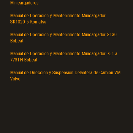
Minicargadores
Manual de Operación y Mantenimiento Minicargador
SK1020-5 Komatsu
Manual de Operación y Mantenimiento Minicargador S130
Bobcat
El Título es incorrecto según el contenido.
Manual de Operación y Mantenimiento Minicargador 751 a
Texto o Imagen de portada son erróneos.
773TH Bobcat
No carga o no se visualiza el contenido.
Manual de Dirección y Suspensión Delantera de Camión VM
Reportar otro tipo de error...
Volvo