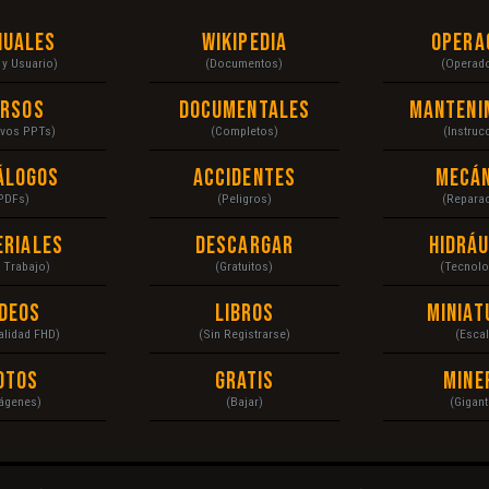
nuales
Wikipedia
Opera
r y Usuario)
(Documentos)
(Operad
ursos
Documentales
Manteni
ivos PPTs)
(Completos)
(Instruc
álogos
Accidentes
Mecán
PDFs)
(Peligros)
(Repara
eriales
Descargar
Hidráu
a Trabajo)
(Gratuitos)
(Tecnolo
ídeos
Libros
Miniat
Calidad FHD)
(Sin Registrarse)
(Escal
otos
Gratis
Mine
ágenes)
(Bajar)
(Gigant