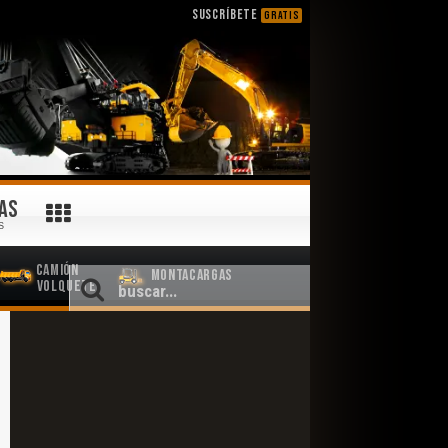
SUSCRÍBETE
GRATIS
AS
S
Camión
Montacargas
Volquete