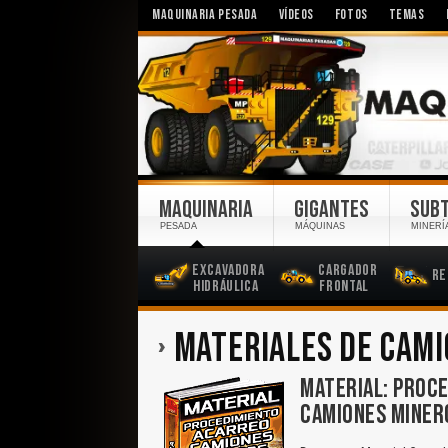
MAQUINARIA PESADA
VÍDEOS
FOTOS
TEMAS
MAQUINARIA
GIGANTES
SUB
PESADA
MÁQUINAS
MINERÍ
Excavadora
Cargador
Re
Hidráulica
Frontal
MATERIALES DE CAM
MATERIAL: PROCE
CAMIONES MINER