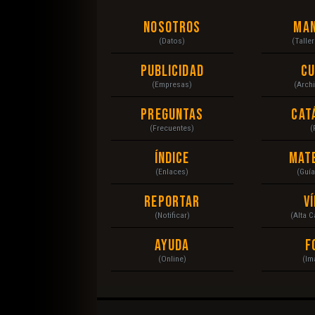
Nosotros
Ma
(Datos)
(Talle
Publicidad
C
(Empresas)
(Arch
Preguntas
Cat
(Frecuentes)
(
Índice
Mat
(Enlaces)
(Guí
Reportar
V
(Notificar)
(Alta 
Ayuda
F
(Online)
(Im