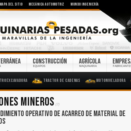
MAPA DEL SITIO
MECÁNICA AUTOMOTRIZ
MUNDO INGENIERÍA
TERRÁNEA
CONSTRUCCIÓN
AGRÍCOLA
EMPRES
A
EQUIPOS
MAQUINARIA
FABRICANTE
troexcavadora
Tractor de Cadenas
Motoniveladora
IONES MINEROS
(7)
DIMIENTO OPERATIVO DE ACARREO DE MATERIAL DE
OS