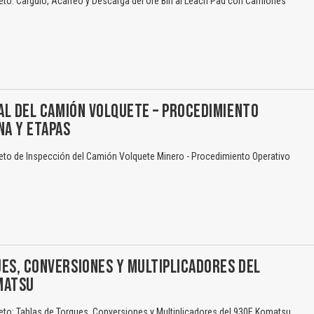
to: Carguío, Acarreo y Descarga del Ore Bin al Leach Pad con Camiones
IAL DEL CAMIÓN VOLQUETE – PROCEDIMIENTO
NA Y ETAPAS
eto de Inspección del Camión Volquete Minero - Procedimiento Operativo
ES, CONVERSIONES Y MULTIPLICADORES DEL
MATSU
El Título es incorrecto según el contenido.
eto: Tablas de Torques, Conversiones y Multiplicadores del 930E Komatsu