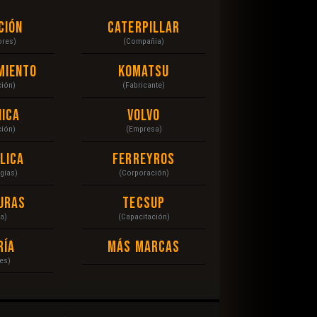
ción
Caterpillar
ores)
(Compañia)
miento
Komatsu
ción)
(Fabricante)
ica
Volvo
ción)
(Empresa)
lica
Ferreyros
gías)
(Corporación)
uras
Tecsup
a)
(Capacitación)
ría
Más Marcas
es)