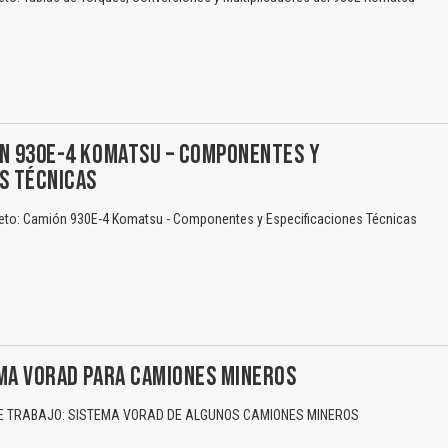
Texto o Imagen de portada son erróneos.
No carga o no se visualiza el contenido.
Reportar otro tipo de error...
ÓN 930E-4 KOMATSU – COMPONENTES Y
S TÉCNICAS
eto: Camión 930E-4 Komatsu - Componentes y Especificaciones Técnicas
EMA VORAD PARA CAMIONES MINEROS
 TRABAJO: SISTEMA VORAD DE ALGUNOS CAMIONES MINEROS