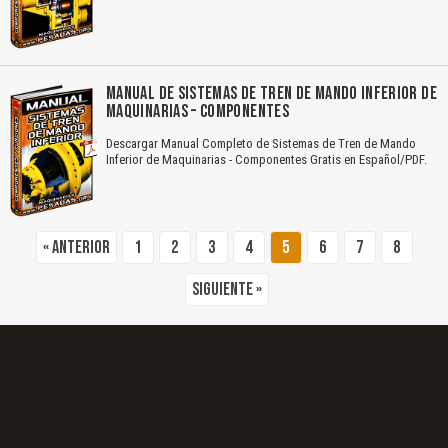
El Título es incorrecto según el contenido.
MANUAL DE SISTEMAS DE TREN DE MANDO INFERIOR DE
Texto o Imagen de portada son erróneos.
MAQUINARIAS – COMPONENTES
Descargar Manual Completo de Sistemas de Tren de Mando
No carga o no se visualiza el contenido.
Inferior de Maquinarias - Componentes Gratis en Español/PDF.
Reportar otro tipo de error...
« Anterior
1
2
3
4
5
6
7
8
Siguiente »