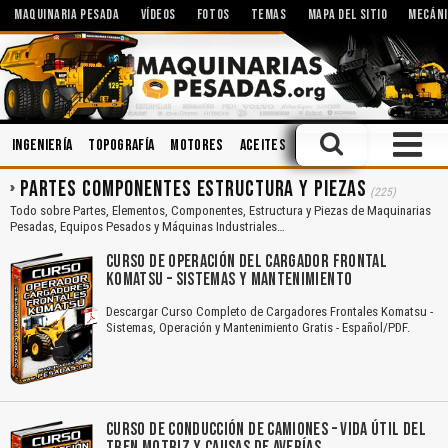
MAQUINARIA PESADA
VÍDEOS
FOTOS
TEMAS
MAPA DEL SITIO
MECÁNI
Ingeniería
Topografía
Motores
Aceites
Sistemas Hidráulicos
PARTES COMPONENTES ESTRUCTURA Y PIEZAS
(225)
Todo sobre Partes, Elementos, Componentes, Estructura y Piezas de Maquinarias
Pesadas, Equipos Pesados y Máquinas Industriales…
CURSO DE OPERACIÓN DEL CARGADOR FRONTAL
KOMATSU – SISTEMAS Y MANTENIMIENTO
Descargar Curso Completo de Cargadores Frontales Komatsu -
Sistemas, Operación y Mantenimiento Gratis - Español/PDF.
CURSO DE CONDUCCIÓN DE CAMIONES – VIDA ÚTIL DEL
TREN MOTRIZ Y CAUSAS DE AVERÍAS