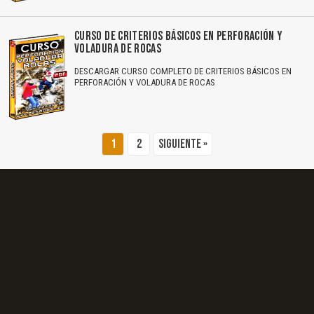
El Título es incorrecto según el contenido.
CURSO DE CRITERIOS BÁSICOS EN PERFORACIÓN Y
Texto o Imagen de portada son erróneos.
VOLADURA DE ROCAS
DESCARGAR CURSO COMPLETO DE CRITERIOS BÁSICOS EN
No carga o no se visualiza el contenido.
PERFORACIÓN Y VOLADURA DE ROCAS
Reportar otro tipo de error...
1
2
Siguiente »