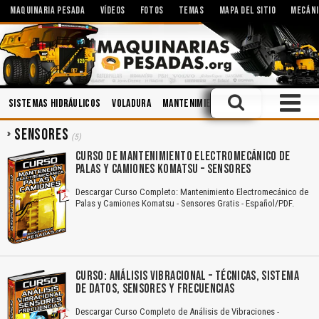
MAQUINARIA PESADA
VÍDEOS
FOTOS
TEMAS
MAPA DEL SITIO
MECÁNI
Sistemas Hidráulicos
Voladura
Mantenimiento
Aceites
Cucharo
SENSORES
(5)
CURSO DE MANTENIMIENTO ELECTROMECÁNICO DE
PALAS Y CAMIONES KOMATSU – SENSORES
Descargar Curso Completo: Mantenimiento Electromecánico de
Palas y Camiones Komatsu - Sensores Gratis - Español/PDF.
CURSO: ANÁLISIS VIBRACIONAL – TÉCNICAS, SISTEMA
DE DATOS, SENSORES Y FRECUENCIAS
Descargar Curso Completo de Análisis de Vibraciones -