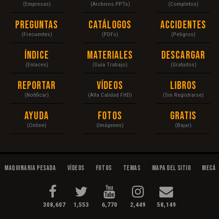
(Empresas)
(Archivos PPTs)
(Completos)
Preguntas
Catálogos
Accidentes
(Frecuentes)
(PDFs)
(Peligros)
Índice
Materiales
Descargar
(Enlaces)
(Guía Trabajo)
(Gratuitos)
Reportar
Vídeos
Libros
(Notificar)
(Alta Calidad FHD)
(Sin Registrarse)
Ayuda
Fotos
Gratis
(Online)
(Imágenes)
(Bajar)
Maquinaria Pesada
Vídeos
Fotos
Temas
Mapa del Sitio
Mecán
308,607
1,553
6,770
2,449
58,149