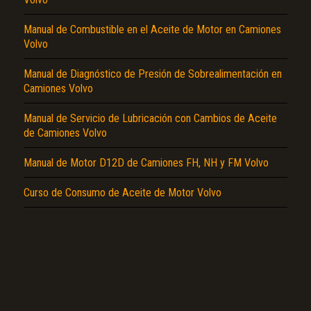
Manual de Combustible en el Aceite de Motor en Camiones
Volvo
Manual de Diagnóstico de Presión de Sobrealimentación en
Camiones Volvo
El Título es incorrecto según el contenido.
Manual de Servicio de Lubricación con Cambios de Aceite
de Camiones Volvo
Texto o Imagen de portada son erróneos.
No carga o no se visualiza el contenido.
Manual de Motor D12D de Camiones FH, NH y FM Volvo
Reportar otro tipo de error...
Curso de Consumo de Aceite de Motor Volvo