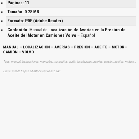
Páginas: 11
Tamaño: 0.28 MB
Formato: PDF (Adobe Reader)
Contenido:
Manual de
Localización de Averías en la Presión de
Aceite del Motor en Camiones Volvo
– Español
MANUAL – LOCALIZACIÓN – AVERÍAS – PRESIÓN – ACEITE – MOTOR –
CAMIÓN – VOLVO
Tags: manual, instrucciones, manuales, manualitos, gratis, localizacion, averias, presion, aceites, motores, camion, aprender, descargas
Clave: mnl llz fls psn ait mtr cavq vvo dsc edc