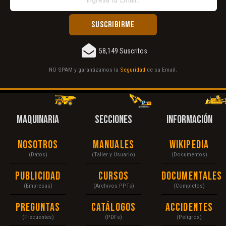
58,149 Suscritos
NO SPAM y garantizamos la
Seguridad
de su Email.
MAQUINARIA
SECCIONES
INFORMACIÓN
Nosotros
Manuales
Wikipedia
(Datos)
(Taller y Usuario)
(Documentos)
Publicidad
Cursos
Documentales
(Empresas)
(Archivos PPTs)
(Completos)
Preguntas
Catálogos
Accidentes
(Frecuentes)
(PDFs)
(Peligros)