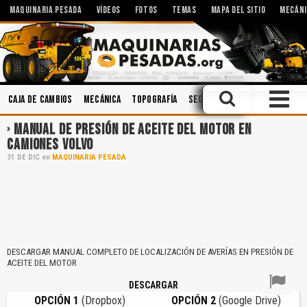
MAQUINARIA PESADA
VÍDEOS
FOTOS
TEMAS
MAPA DEL SITIO
MECÁNI
Caja de Cambios
Mecánica
Topografía
Seguridad Industrial
Segu
MANUAL DE PRESIÓN DE ACEITE DEL MOTOR EN
CAMIONES VOLVO
31
DE
DIC
en
MAQUINARIA PESADA
DESCARGAR MANUAL COMPLETO DE LOCALIZACIÓN DE AVERÍAS EN PRESIÓN DE
ACEITE DEL MOTOR
DESCARGAR
OPCIÓN 1
(Dropbox)
OPCIÓN 2
(Google Drive)