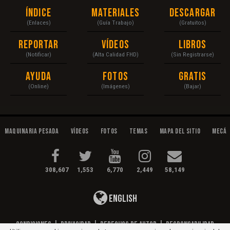
Índice
Materiales
Descargar
(Enlaces)
(Guía Trabajo)
(Gratuitos)
Reportar
Vídeos
Libros
(Notificar)
(Alta Calidad FHD)
(Sin Registrarse)
Ayuda
Fotos
Gratis
(Online)
(Imágenes)
(Bajar)
Maquinaria Pesada
Vídeos
Fotos
Temas
Mapa del Sitio
Mecán
308,607
1,553
6,770
2,449
58,149
English
Condiciones
|
Privacidad
|
Derechos de Autor
|
Responsabilidad