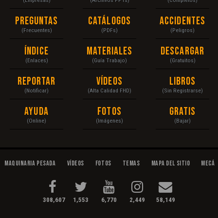
Preguntas
Catálogos
Accidentes
(Frecuentes)
(PDFs)
(Peligros)
Índice
Materiales
Descargar
(Enlaces)
(Guía Trabajo)
(Gratuitos)
Reportar
Vídeos
Libros
(Notificar)
(Alta Calidad FHD)
(Sin Registrarse)
Ayuda
Fotos
Gratis
(Online)
(Imágenes)
(Bajar)
Maquinaria Pesada
Vídeos
Fotos
Temas
Mapa del Sitio
Mecán
308,607
1,553
6,770
2,449
58,149