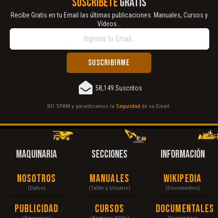
SUSCRÍBETE
GRATIS
Recibe Gratis en tu Email las últimas publicaciones. Manuales, Cursos y
Vídeos...
58,149 Suscritos
NO SPAM y garantizamos la
Seguridad
de su Email.
MAQUINARIA
SECCIONES
INFORMACIÓN
Nosotros
Manuales
Wikipedia
(Datos)
(Taller y Usuario)
(Documentos)
Publicidad
Cursos
Documentales
(Empresas)
(Archivos PPTs)
(Completos)