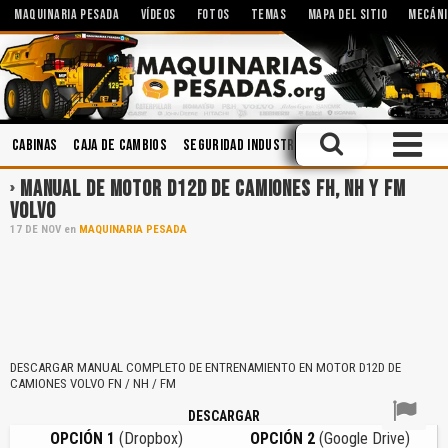
MAQUINARIA PESADA
VÍDEOS
FOTOS
TEMAS
MAPA DEL SITIO
MECÁNI
Cabinas
Caja de Cambios
Seguridad Industrial
Operación
Lubric
MANUAL DE MOTOR D12D DE CAMIONES FH, NH Y FM
VOLVO
17
DE
NOV
en
MAQUINARIA PESADA
DESCARGAR MANUAL COMPLETO DE ENTRENAMIENTO EN MOTOR D12D DE
CAMIONES VOLVO FN / NH / FM
DESCARGAR
OPCIÓN 1
(Dropbox)
OPCIÓN 2
(Google Drive)