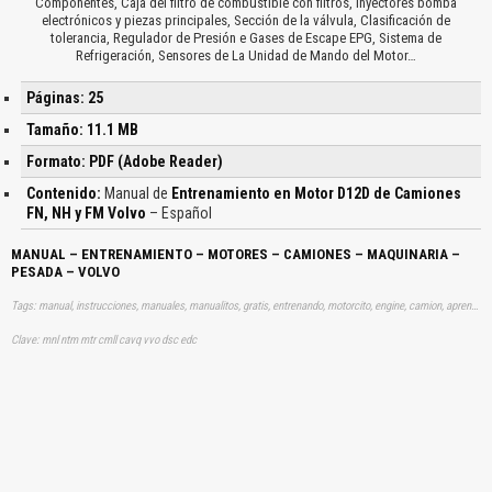
Componentes, Caja del filtro de combustible con filtros, Inyectores bomba
electrónicos y piezas principales, Sección de la válvula, Clasificación de
tolerancia, Regulador de Presión e Gases de Escape EPG, Sistema de
Refrigeración, Sensores de La Unidad de Mando del Motor…
Páginas: 25
Tamaño: 11.1 MB
Formato: PDF (Adobe Reader)
Contenido:
Manual de
Entrenamiento en Motor D12D de Camiones
FN, NH y FM Volvo
– Español
MANUAL – ENTRENAMIENTO – MOTORES – CAMIONES – MAQUINARIA –
PESADA – VOLVO
Tags: manual, instrucciones, manuales, manualitos, gratis, entrenando, motorcito, engine, camion, aprender, descargas
Clave: mnl ntm mtr cmll cavq vvo dsc edc