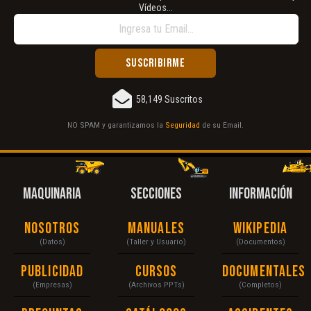
Vídeos...
58,149 Suscritos
NO SPAM y garantizamos la
Seguridad
de su Email.
MAQUINARIA
SECCIONES
INFORMACIÓN
Nosotros
Manuales
Wikipedia
(Datos)
(Taller y Usuario)
(Documentos)
Publicidad
Cursos
Documentales
(Empresas)
(Archivos PPTs)
(Completos)