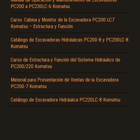
PC200 a PC230LC-6 Komatsu
Curso: Cabina y Monitor de la Excavadora PC200 LC7
Komatsu – Estructura y Función
Catálogo de Excavadoras Hidráulicas PC200-8 y PC200LC-8
Komatsu
El Título es incorrecto según el contenido.
Curso de Estructura y Función del Sistema Hidráulico de
PC200/220 Komatsu
Texto o Imagen de portada son erróneos.
No carga o no se visualiza el contenido.
Material para Presentación de Ventas de la Excavadora
PC200-7 Komatsu
Reportar otro tipo de error...
Catálogo de Excavadora Hidráulica PC220LC-8 Komatsu