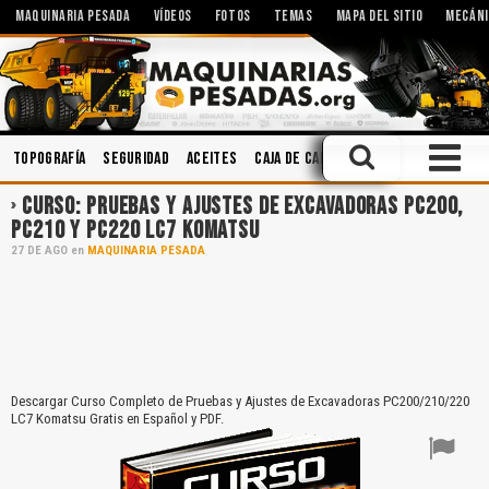
MAQUINARIA PESADA
VÍDEOS
FOTOS
TEMAS
MAPA DEL SITIO
MECÁNI
Topografía
Seguridad
Aceites
Caja de Cambios
Lubricantes
Me
CURSO: PRUEBAS Y AJUSTES DE EXCAVADORAS PC200,
PC210 Y PC220 LC7 KOMATSU
27
DE
AGO
en
MAQUINARIA PESADA
Descargar Curso Completo de Pruebas y Ajustes de Excavadoras PC200/210/220
LC7 Komatsu Gratis en Español y PDF.