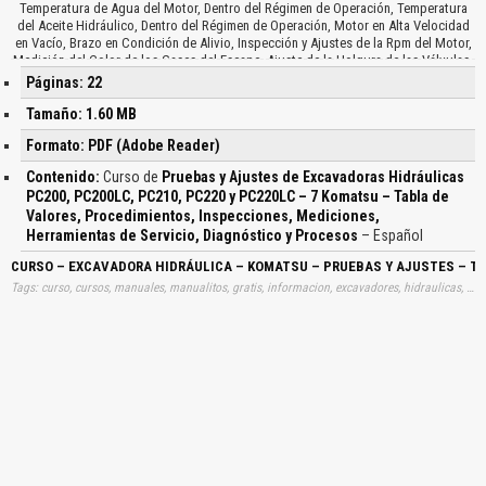
Temperatura de Agua del Motor, Dentro del Régimen de Operación, Temperatura
del Aceite Hidráulico, Dentro del Régimen de Operación, Motor en Alta Velocidad
en Vacío, Brazo en Condición de Alivio, Inspección y Ajustes de la Rpm del Motor,
Medición del Color de los Gases del Escape, Ajuste de la Holgura de las Válvulas,
Medición del Escape de Compresión, Inspección Ajuste de la Sincronización de
Páginas: 22
Inyección, Ajuste del Sensor de la Velocidad de Motor, Inspección y Ajuste de la
Tensión de la Correa del Compresor de Aire, Solución de Emergencia por Falla del
Tamaño: 1.60 MB
Sistema de Control del Motor, Medición de la Separación en los Rodamientos del
Formato: PDF (Adobe Reader)
Circulo de Giro, Caudal de las Fugas de Aceite, Sincronización de Inyección,
Herramientas de Servicio, Especificaciones, Sistema Eléctrico o Mecánico, Panel
Contenido:
Curso de
Pruebas y Ajustes de Excavadoras Hidráulicas
Monitor, Modo, Código Expuesto, Sistema Eléctrico, Gases de Escape, Holgura de
PC200, PC200LC, PC210, PC220 y PC220LC – 7 Komatsu – Tabla de
Válvula, Presión de Compresión, Aceite de Motor, Velocidad de Motor, Tensión de
Valores, Procedimientos, Inspecciones, Mediciones,
Orugas, Válvula Solenoide, Válvula PPC, Equipo de Trabajo, Ajuste de Control PC
de Bomba, Ajuste de Control LS de Bomba, Escape de Emergencia, Purga de Aire,
Herramientas de Servicio, Diagnóstico y Procesos
– Español
Funciones Especiales…
CURSO – EXCAVADORA HIDRÁULICA – KOMATSU – PRUEBAS Y AJUSTES – TA
Tags: curso, cursos, manuales, manualitos, gratis, informacion, excavadores, hidraulicas, komatsus, tablas, pasos, inspección, medición, servicios, diagnosticos, diagnósticos, aprender, descargas