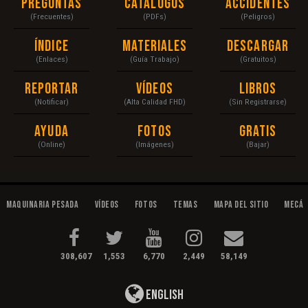
Preguntas
Catálogos
Accidentes
(Frecuentes)
(PDFs)
(Peligros)
Índice
Materiales
Descargar
(Enlaces)
(Guía Trabajo)
(Gratuitos)
Reportar
Vídeos
Libros
(Notificar)
(Alta Calidad FHD)
(Sin Registrarse)
Ayuda
Fotos
Gratis
(Online)
(Imágenes)
(Bajar)
Maquinaria Pesada
Vídeos
Fotos
Temas
Mapa del Sitio
Mecán
308,607
1,553
6,770
2,449
58,149
English