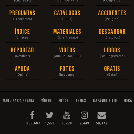
(Empresas)
(Archivos PPTs)
(Completos)
Preguntas
Catálogos
Accidentes
(Frecuentes)
(PDFs)
(Peligros)
Índice
Materiales
Descargar
(Enlaces)
(Guía Trabajo)
(Gratuitos)
Reportar
Vídeos
Libros
(Notificar)
(Alta Calidad FHD)
(Sin Registrarse)
Ayuda
Fotos
Gratis
(Online)
(Imágenes)
(Bajar)
Maquinaria Pesada
Vídeos
Fotos
Temas
Mapa del Sitio
Mecán
308,607
1,553
6,770
2,449
58,149