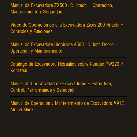
Hidráulico y Circuito Eléctrico, Circuito Hidráulico, Circuito Eléctrico, Diagrama
Manual de Excavadora ZX500 LC Hitachi – Operación,
Eléctrico de los Modelos, Mantenimiento en Condiciones Ambientales Especiales,
Mantenimiento y Seguridad
Cómo Guardar la Máquina, Funcionamiento otra Vez, Instalación de las Cubiertas,
Aparque la Máquina Bajo Techo y no la Deje a la Vista, Localización de Averías,
Especificaciones, Gamas de Trabajo, Accesorios y Dispositivos Opcionales, Hoja y
Vídeo de Operación de una Excavadora Zaxis 200 Hitachi –
Estabilizador, Mantenimiento, Precauciones de Uso de la Trituradora Hidráulica,
Controles y Funciones
Sustitución del Filtro y Cambio de Aceite del Sistema Hidráulico, Accionamiento
Manual de la Llave Electrónica, Anulación del Registro de la Llave de Uso
Corriente, Procedimiento de Registro Adicional, Procedimiento de Cancelación del
Manual de Excavadora Hidráulica 450C LC John Deere –
Registro…
Operación y Mantenimiento
El Título es incorrecto según el contenido.
Catálogo de Excavadora Hidráulica sobre Ruedas PW220-7
Komatsu
Texto o Imagen de portada son erróneos.
No carga o no se visualiza el contenido.
Manual de Operatividad de Excavadoras – Estructura,
Control, Performance y Selección
Reportar otro tipo de error...
Manual de Operación y Mantenimiento de Excavadora A91E
Menzi Muck