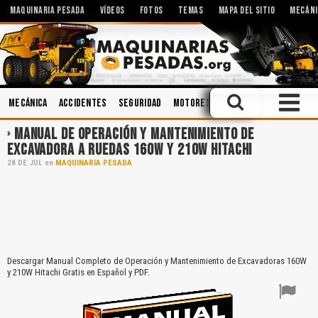
MAQUINARIA PESADA
VÍDEOS
FOTOS
TEMAS
MAPA DEL SITIO
MECÁNI
Mecánica
Accidentes
Seguridad
Motores
Aceites
Sistemas Hi
MANUAL DE OPERACIÓN Y MANTENIMIENTO DE
EXCAVADORA A RUEDAS 160W Y 210W HITACHI
28
DE
JUL
en
MAQUINARIA PESADA
Descargar Manual Completo de Operación y Mantenimiento de Excavadoras 160W
y 210W Hitachi Gratis en Español y PDF.