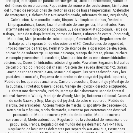
principal, Interruptor de parada de emergencia, Unidad de encendido, Variación
del número de revoluciones, Reposición del número de revoluciones, Limitación
del número de revoluciones del motor en caso de bajas temperaturas, Acelerador
de emergencia, Calefacción y Aire acondicionado, Difusores de aire, Regulación,
Calefacción, Aire acondicionado, Dispositivo limpiaparabrisas, Depósito,
Limpiaparabrisas, Luces, Luz intermitente de emergencia, Intermitentes, Faro
intermitente omnidireccional (opcional), Luz de cruce MFK (opcional), Faros de
trabajo, Faros de trabajo laterales, corona de luces, Lubricación central (opcional),
Modo fino, Manejo modo de trabajo equipo, Generalidades, Regulaciones de
trabajo para la operación de elevación en el EC, Condiciones de seguridad,
Procedimientos de trabajo, Perímetro de alcance de la operación de elevación,
Indicación de sobrecarga, Diagrama de carga, Manejo del brazo, pluma, cuchara,
telescopio y mecanismo basculante, Manipulación de las conexiones hidráulicas
adicionales, Conexión hidráulica adicional grande, Powerline, Enganche hidráulico
de cambio rápido, Pedido del chasis, Posición de la rueda directriz 4×2, Garras,
Ancho de rodada variable 4×4, Manejo del apoyo, las patas telescópicas y los
puntales de montaña, Esquema de conexiones de apoyo del joystick izquierda,
Pedido de los aparados auxiliares, Cambio de cuchara, Desmontaje y Montaje de
la cuchara, Tiltrotator, Generalidades, Manejo del joystick derecho e izquierdo,
Cabrestante de tracción, Pedido, Montaje del cabestrante, Modelo forestal
cabezal Harvester Woody, Montaje de Woody, Manejo, Botonera adicional, Cabezal
de corte Naarva y Grip, Manejo del joystick derecho e izquierdo, Pedido de
marcha, Generalidades, Accionamiento de marcha, Dispositivo de desconexión,
Remolcar la máquina, Modo de marcha, Descenso por carreteras con desnivel
pronunciado, Modo de marcha y Modo de dirección, Modo de marcha
convencional, Modo automático, Regulación de la velocidad del mecanismo de
propulsión, Frenos, Regulación del muñón del eje delantero A91 4×4 Plus,
Regulación de las ruedas delanteras por separado A91 4×4 Plus, Posiciones