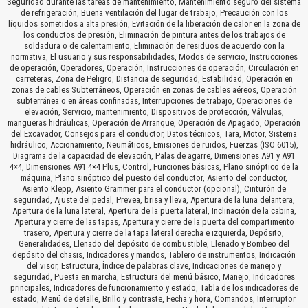
Seguridad durante las tareas de mantenimiento, Mantenimiento seguro del sistema
de refrigeración, Buena ventilación del lugar de trabajo, Precaución con los
líquidos sometidos a alta presión, Evitación de la liberación de calor en la zona de
los conductos de presión, Eliminación de pintura antes de los trabajos de
soldadura o de calentamiento, Eliminación de residuos de acuerdo con la
normativa, El usuario y sus responsabilidades, Modos de servicio, Instrucciones
de operación, Operadores, Operación, Instrucciones de operación, Circulación en
carreteras, Zona de Peligro, Distancia de seguridad, Estabilidad, Operación en
zonas de cables Subterráneos, Operación en zonas de cables aéreos, Operación
subterránea o en áreas confinadas, Interrupciones de trabajo, Operaciones de
elevación, Servicio, mantenimiento, Dispositivos de protección, Válvulas,
mangueras hidráulicas, Operación de Arranque, Operación de Apagado, Operación
del Excavador, Consejos para el conductor, Datos técnicos, Tara, Motor, Sistema
hidráulico, Accionamiento, Neumáticos, Emisiones de ruidos, Fuerzas (ISO 6015),
Diagrama de la capacidad de elevación, Palas de agarre, Dimensiones A91 y A91
4×4, Dimensiones A91 4×4 Plus, Control, Funciones básicas, Plano sinóptico de la
máquina, Plano sinóptico del puesto del conductor, Asiento del conductor,
Asiento Klepp, Asiento Grammer para el conductor (opcional), Cinturón de
seguridad, Ajuste del pedal, Prevea, brisa y lleva, Apertura de la luna delantera,
Apertura de la luna lateral, Apertura de la puerta lateral, Inclinación de la cabina,
Apertura y cierre de las tapas, Apertura y cierre de la puerta del compartimento
trasero, Apertura y cierre de la tapa lateral derecha e izquierda, Depósito,
Generalidades, Llenado del depósito de combustible, Llenado y Bombeo del
depósito del chasis, Indicadores y mandos, Tablero de instrumentos, Indicación
del visor, Estructura, Índice de palabras clave, Indicaciones de manejo y
seguridad, Puesta en marcha, Estructura del menú básico, Manejo, Indicadores
principales, Indicadores de funcionamiento y estado, Tabla de los indicadores de
estado, Menú de detalle, Brillo y contraste, Fecha y hora, Comandos, Interruptor