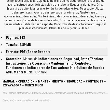
las bombas hidráulicas, Caja de la transmisión, Vaciado de aceite, Llenado de
aceite, Instrucciones de instalación de la tubería, Esquema hidráulico, Giro,
Engranaje de giro, Mantenimiento, Junta de rodamientos, Telescopio, Ajuste
delantero lateral, Ajuste delantero superior e inferior, Ajuste trasero,
Accionamiento de marcha, Mantenimiento de accionamiento de marcha, Averías y
reparaciones, Causa de la avería del motor, Búsqueda de averías en la máquina,
generalidades, Tabla de par de apriete, Comprobante de mantenimiento según el
plan de mantenimiento, Cláusulas de la garantía, Anexo…
Páginas: 143
Tamaño: 2.89 MB
Formato: PDF (Adobe Reader)
Contenido:
Manual de
Indicaciones de Seguridad, Datos Técnicos,
Instrucciones de Operación y Mantenimiento, Controles,
Funciones de Indicadores de Excavadoras Hidráulicas de Ruedas
A91E Menzi Muck
– Español
MANUAL – OPERACIÓN – MANTENIMIENTO – SEGURIDAD – CONTROLES –
EXCAVADORA – MENZI MUCK
Tags: manual, instrucciones, manuales, manualitos, informacion, gratis, operacion, mantencion, servicio, excavadores, aprender, descargas
Clave: mnl prc mtn sgr exhi cts mzk svc edc dsc