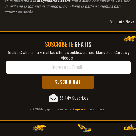
en lo referente a la
Maquinaria Pesada
que a diario compartimos y ha sido
un éxito en la formación cuando uno no tiene la parte económica para
realizar un sueño...
Por:
Luis Nova
SUSCRÍBETE
GRATIS
Recibe Gratis en tu Email las últimas publicaciones. Manuales, Cursos y
Vídeos...
58,149 Suscritos
NO SPAM y garantizamos la
Seguridad
de su Email.