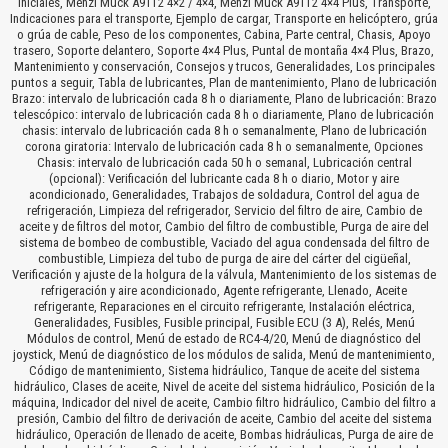
iniciales, Menzi Muck A91T2 4×2 / 4×4, Menzi Muck A91T2 4×4 Plus, Transporte,
Indicaciones para el transporte, Ejemplo de cargar, Transporte en helicóptero, grúa
o grúa de cable, Peso de los componentes, Cabina, Parte central, Chasis, Apoyo
trasero, Soporte delantero, Soporte 4×4 Plus, Puntal de montaña 4×4 Plus, Brazo,
Mantenimiento y conservación, Consejos y trucos, Generalidades, Los principales
puntos a seguir, Tabla de lubricantes, Plan de mantenimiento, Plano de lubricación
Brazo: intervalo de lubricación cada 8 h o diariamente, Plano de lubricación: Brazo
telescópico: intervalo de lubricación cada 8 h o diariamente, Plano de lubricación
chasis: intervalo de lubricación cada 8 h o semanalmente, Plano de lubricación
corona giratoria: Intervalo de lubricación cada 8 h o semanalmente, Opciones
Chasis: intervalo de lubricación cada 50 h o semanal, Lubricación central
(opcional): Verificación del lubricante cada 8 h o diario, Motor y aire
acondicionado, Generalidades, Trabajos de soldadura, Control del agua de
refrigeración, Limpieza del refrigerador, Servicio del filtro de aire, Cambio de
aceite y de filtros del motor, Cambio del filtro de combustible, Purga de aire del
sistema de bombeo de combustible, Vaciado del agua condensada del filtro de
combustible, Limpieza del tubo de purga de aire del cárter del cigüeñal,
Verificación y ajuste de la holgura de la válvula, Mantenimiento de los sistemas de
refrigeración y aire acondicionado, Agente refrigerante, Llenado, Aceite
refrigerante, Reparaciones en el circuito refrigerante, Instalación eléctrica,
Generalidades, Fusibles, Fusible principal, Fusible ECU (3 A), Relés, Menú
Módulos de control, Menú de estado de RC4-4/20, Menú de diagnóstico del
joystick, Menú de diagnóstico de los módulos de salida, Menú de mantenimiento,
Código de mantenimiento, Sistema hidráulico, Tanque de aceite del sistema
hidráulico, Clases de aceite, Nivel de aceite del sistema hidráulico, Posición de la
máquina, Indicador del nivel de aceite, Cambio filtro hidráulico, Cambio del filtro a
presión, Cambio del filtro de derivación de aceite, Cambio del aceite del sistema
hidráulico, Operación de llenado de aceite, Bombas hidráulicas, Purga de aire de