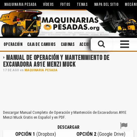
MAQUINARIA PESADA
VÍDEOS
FOTOS
TEMAS
MAPA DEL SITIO
MECÁNI
Operación
Caja de Cambios
Cabinas
Accidentes
Ingeniería
Sol
MANUAL DE OPERACIÓN Y MANTENIMIENTO DE
EXCAVADORA A91E MENZI MUCK
17
DE
AGO
en
MAQUINARIA PESADA
Descargar Manual Completo de Operación y Mantención de Excavadoras A91E
Menzi Muck Gratis en Español y en PDF.
DESCARGAR
OPCIÓN 1
(Dropbox)
OPCIÓN 2
(Google Drive)