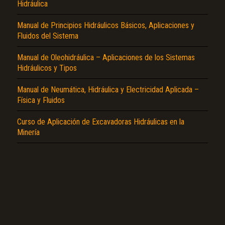
Hidráulica
Manual de Principios Hidráulicos Básicos, Aplicaciones y
Fluidos del Sistema
Manual de Oleohidráulica – Aplicaciones de los Sistemas
Hidráulicos y Tipos
El Título es incorrecto según el contenido.
Manual de Neumática, Hidráulica y Electricidad Aplicada –
Texto o Imagen de portada son erróneos.
Física y Fluidos
No carga o no se visualiza el contenido.
Curso de Aplicación de Excavadoras Hidráulicas en la
Reportar otro tipo de error...
Minería