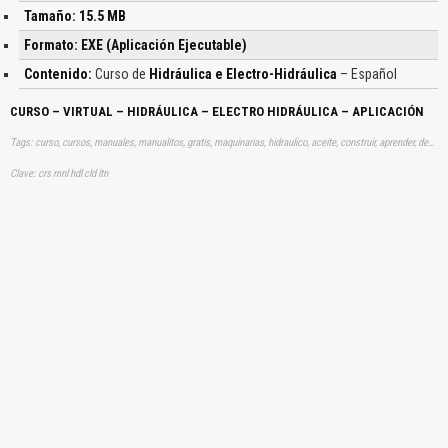
Tamaño: 15.5 MB
Formato: EXE (Aplicación Ejecutable)
Contenido:
Curso de
Hidráulica e Electro-Hidráulica
– Español
CURSO – VIRTUAL – HIDRÁULICA – ELECTRO HIDRÁULICA – APLICACIÓN
Tags: curso, cursos, manuales, manualitos, gratis, maquinarias, hidraulico, aceite, construir, aprender, descargas
Clave: crs mnl hdl cld ltn