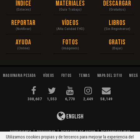
Índice
Materiales
Descargar
(Enlaces)
(Guía Trabajo)
(Gratuitos)
Reportar
Vídeos
Libros
(Notificar)
(Alta Calidad FHD)
(Sin Registrarse)
Ayuda
Fotos
Gratis
(Online)
(Imágenes)
(Bajar)
Maquinaria Pesada
Vídeos
Fotos
Temas
Mapa del Sitio
Mecán
308,607
1,553
6,770
2,449
58,149
English
Condiciones
|
Privacidad
|
Derechos de Autor
|
Responsabilidad
Utilizamos cookies propias y de terceros para mejorar la experiencia del