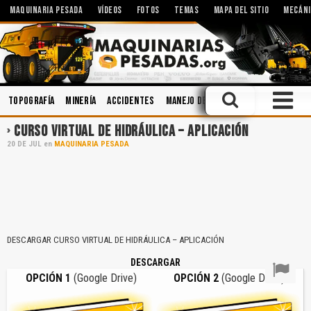
MAQUINARIA PESADA
VÍDEOS
FOTOS
TEMAS
MAPA DEL SITIO
MECÁNI
Topografía
Minería
Accidentes
Manejo Defensivo
Operación
V
CURSO VIRTUAL DE HIDRÁULICA – APLICACIÓN
20
DE
JUL
en
MAQUINARIA PESADA
DESCARGAR CURSO VIRTUAL DE HIDRÁULICA – APLICACIÓN
DESCARGAR
OPCIÓN 1
(Google Drive)
OPCIÓN 2
(Google Drive)