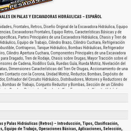
ALES EN PALAS Y EXCAVADORAS HIDRÁULICAS – ESPAÑOL
idades, Frontales, Retros, Diseño Original de la Excavadora Hidráulica, Equipo
ncias, Excavadoras Frontales, Equipo Retro, Características Básicas y de
ecíficas, Partes Principales de una Excavadora Hidráulica, Chasis y Tren de
idráulico, Equipo de Trabajo, Cilindro Brazo, Cilindro Cuchara, Refrigeración
ustible, Contrapeso, Tanque Hidráulico, Bombas Hidráulicas, Refrigerador
Giro, Cilindro Apertura Cuchara, Componentes Principales de una Excavadora
s para Dragado, Tren de Rodaje, Chasis sobre Orugas, Mayor Tracción sobre el
ensores de Cadena, Rodillos Guía, Ruedas Guía, Rueda Motriz, Nivelación del
patas, Dimensiones Características del Tren Oe Orugas, Accionamiento de una
o en Contacto con la Corona, Unidad Motriz, Reductor, Bombas, Depósito de
or, Enfriador del Circuito Hidráulico, Distribuidores, Motores y Reductores de
o, Bombas de Trabajo, Conjunto Reductor y Bombas, Sección de un Cilindro
ndiente, Bombas Principales, Bomba de Giro, Esquema de Circuito Hidráulico,
 de Trabajo, La Pluma, El Brazo, Protector de Cabina, Parasol, Control de la
 Brazo, Indicador de Instrumentos, Panel de Instrumentos, Consola de Control,
 Emergencia del Motor Diesel, Radio, Asiento del Operador, Estructura de la
miento, Excavadora Hidráulica Frontal, Tipos de Plumas, Alcance del Equipo,
 en el Fondo de Excavación, Altura de Descarga, Equipos Bivalva, Equipos
ulicos, Profundidad de Excavación, Bolas Rompedoras, Cinemática de las
s y Palas Hidráulicas (Retros) – Introducción, Tipos, Clasificación,
os para Diferentes Clases de Materiales, Esquema de Recambio de los
mas, Equipo de Trabajo, Operaciones Básicas, Aplicaciones, Selección,