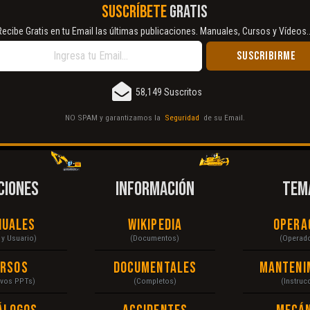
SUSCRÍBETE
GRATIS
Recibe Gratis en tu Email las últimas publicaciones. Manuales, Cursos y Vídeos..
58,149 Suscritos
NO SPAM y garantizamos la
Seguridad
de su Email.
CIONES
INFORMACIÓN
TEM
nuales
Wikipedia
Opera
r y Usuario)
(Documentos)
(Operad
ursos
Documentales
Manteni
ivos PPTs)
(Completos)
(Instruc