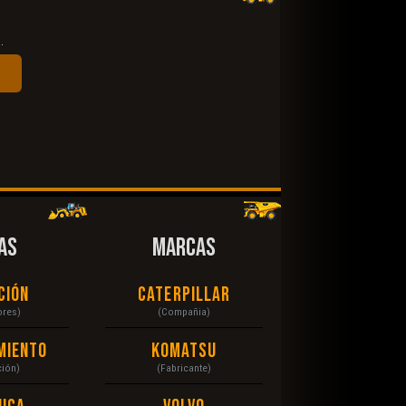
.
AS
MARCAS
ción
Caterpillar
ores)
(Compañia)
miento
Komatsu
ción)
(Fabricante)