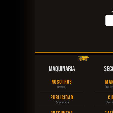
MAQUINARIA
SEC
Nosotros
Ma
(Datos)
(Talle
Publicidad
C
(Empresas)
(Arch