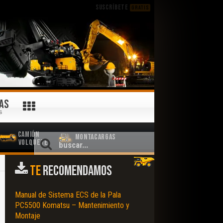
SUSCRÍBETE
GRATIS
AS
S
Camión
Montacargas
Volquete
TE
RECOMENDAMOS
Manual de Sistema ECS de la Pala
PC5500 Komatsu – Mantenimiento y
Montaje