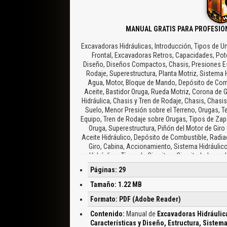
MANUAL GRATIS PARA PROFESION
Excavadoras Hidráulicas, Introducción, Tipos de Un
Frontal, Excavadoras Retros, Capacidades, Pote
Diseño, Diseños Compactos, Chasis, Presiones Esp
Rodaje, Superestructura, Planta Motriz, Sistema H
Agua, Motor, Bloque de Mando, Depósito de Comb
Aceite, Bastidor Oruga, Rueda Motriz, Corona de 
Hidráulica, Chasis y Tren de Rodaje, Chasis, Chasi
Suelo, Menor Presión sobre el Terreno, Orugas, T
Equipo, Tren de Rodaje sobre Orugas, Tipos de Za
Oruga, Superestructura, Piñón del Motor de Gir
Aceite Hidráulico, Depósito de Combustible, Radiad
Giro, Cabina, Accionamiento, Sistema Hidráulic
Hidráulico, Tipos de Circuitos, Circuito Indepe
Contador de Impulsos, Amortiguador, Cabina, Equipo
Páginas: 29
Pluma y Giro, Limpiaparabrisas, Control del Cazo y
Control de Desplazamiento y Dirección, Parada de
Tamaño: 1.22 MB
Pluma, Equipo Frontal, Menores Costes de Manteni
Formato: PDF (Adobe Reader)
Profundidad de Excavación, Longitud de Pasada
Especiales, Cazos, Martillos Rompedores Hidrá
Contenido:
Manual de
Excavadoras Hidráulica
Excavadoras, Diseños de Dientes Recomendad
Características y Diseño, Estructura, Siste