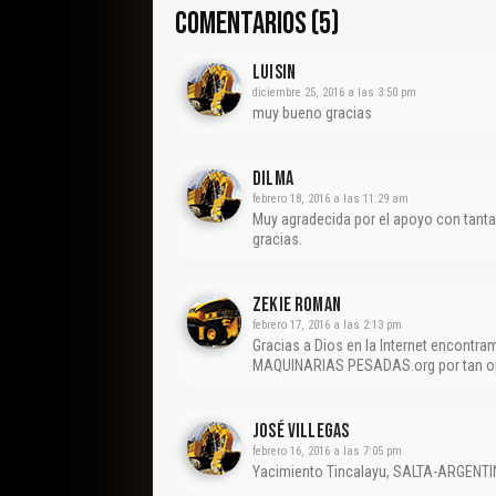
COMENTARIOS (5)
Luisin
diciembre 25, 2016 a las 3:50 pm
muy bueno gracias
Dilma
febrero 18, 2016 a las 11:29 am
Muy agradecida por el apoyo con tanta
gracias.
Zekie Roman
febrero 17, 2016 a las 2:13 pm
Gracias a Dios en la Internet encontra
MAQUINARIAS PESADAS.org por tan opo
José Villegas
febrero 16, 2016 a las 7:05 pm
Yacimiento Tincalayu, SALTA-ARGENTIN