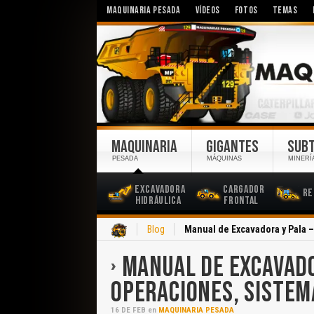
MAQUINARIA PESADA
VÍDEOS
FOTOS
TEMAS
MAQUINARIA
GIGANTES
SUB
PESADA
MÁQUINAS
MINERÍ
Excavadora
Cargador
Re
Hidráulica
Frontal
Inicio
Blog
Manual de Excavadora y Pala 
MANUAL DE EXCAVADO
OPERACIONES, SISTEM
16
DE
FEB
en
MAQUINARIA PESADA