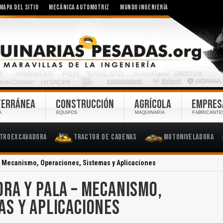
MAPA DEL SITIO
MECÁNICA AUTOMOTRIZ
MUNDO INGENIERÍA
TERRÁNEA
CONSTRUCCIÓN
AGRÍCOLA
EMPRES
A
EQUIPOS
MAQUINARIA
FABRICANTE
troexcavadora
Tractor de Cadenas
Motoniveladora
– Mecanismo, Operaciones, Sistemas y Aplicaciones
RA Y PALA – MECANISMO,
AS Y APLICACIONES