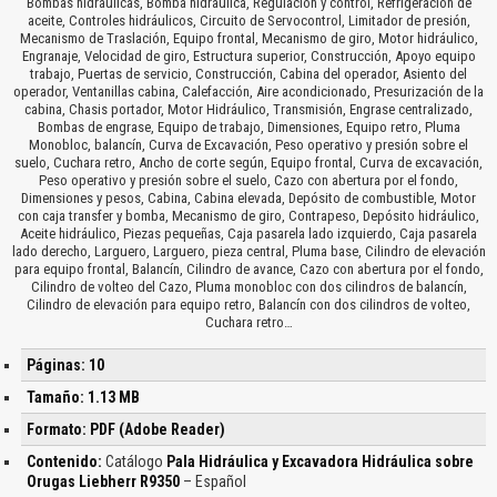
Bombas hidráulicas, Bomba hidráulica, Regulación y control, Refrigeración de
aceite, Controles hidráulicos, Circuito de Servocontrol, Limitador de presión,
Mecanismo de Traslación, Equipo frontal, Mecanismo de giro, Motor hidráulico,
Engranaje, Velocidad de giro, Estructura superior, Construcción, Apoyo equipo
trabajo, Puertas de servicio, Construcción, Cabina del operador, Asiento del
operador, Ventanillas cabina, Calefacción, Aire acondicionado, Presurización de la
cabina, Chasis portador, Motor Hidráulico, Transmisión, Engrase centralizado,
Bombas de engrase, Equipo de trabajo, Dimensiones, Equipo retro, Pluma
Monobloc, balancín, Curva de Excavación, Peso operativo y presión sobre el
suelo, Cuchara retro, Ancho de corte según, Equipo frontal, Curva de excavación,
Peso operativo y presión sobre el suelo, Cazo con abertura por el fondo,
Dimensiones y pesos, Cabina, Cabina elevada, Depósito de combustible, Motor
con caja transfer y bomba, Mecanismo de giro, Contrapeso, Depósito hidráulico,
Aceite hidráulico, Piezas pequeñas, Caja pasarela lado izquierdo, Caja pasarela
lado derecho, Larguero, Larguero, pieza central, Pluma base, Cilindro de elevación
para equipo frontal, Balancín, Cilindro de avance, Cazo con abertura por el fondo,
Cilindro de volteo del Cazo, Pluma monobloc con dos cilindros de balancín,
Cilindro de elevación para equipo retro, Balancín con dos cilindros de volteo,
Cuchara retro…
Páginas: 10
Tamaño: 1.13 MB
Formato: PDF (Adobe Reader)
Contenido:
Catálogo
Pala Hidráulica y Excavadora Hidráulica sobre
Orugas Liebherr R9350
– Español