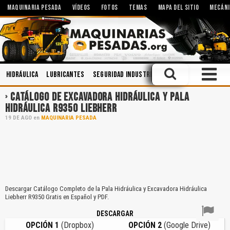
MAQUINARIA PESADA
VÍDEOS
FOTOS
TEMAS
MAPA DEL SITIO
MECÁNI
Hidráulica
Lubricantes
Seguridad Industrial
Minería
Manejo De
CATÁLOGO DE EXCAVADORA HIDRÁULICA Y PALA
HIDRÁULICA R9350 LIEBHERR
19
DE
AGO
en
MAQUINARIA PESADA
Descargar Catálogo Completo de la Pala Hidráulica y Excavadora Hidráulica
Liebherr R9350 Gratis en Español y PDF.
DESCARGAR
OPCIÓN 1
(Dropbox)
OPCIÓN 2
(Google Drive)