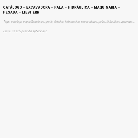
CATÁLOGO – EXCAVADORA – PALA – HIDRÁULICA – MAQUINARIA –
PESADA – LIEBHERR
Tags: catalogo, especificaciones, gratis, detalles, informacion, excavadores, palas, hidraulicas, aprender, descargas
Clave: ctl exhi paex lbh spf edc dsc