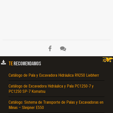
TE
RECOMENDAMOS
Catálogo de Pala y Excavadora Hidráulica R9250 Liebherr
El Título es incorrecto según el contenido.
Catálogo de Excavadora Hidráulica y Pala PC1250-7 y
PC1250 SP-7 Komatsu
Texto o Imagen de portada son erróneos.
No carga o no se visualiza el contenido.
Catálogo: Sistema de Transporte de Palas y Excavadoras en
Minas – Sleipner E550
Reportar otro tipo de error...