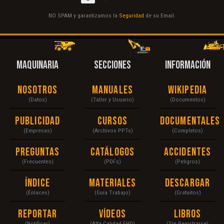
NO SPAM y garantizamos la
Seguridad
de su Email.
MAQUINARIA
SECCIONES
INFORMACIÓN
Nosotros
Manuales
Wikipedia
(Datos)
(Taller y Usuario)
(Documentos)
Publicidad
Cursos
Documentales
(Empresas)
(Archivos PPTs)
(Completos)
Preguntas
Catálogos
Accidentes
(Frecuentes)
(PDFs)
(Peligros)
Índice
Materiales
Descargar
(Enlaces)
(Guía Trabajo)
(Gratuitos)
Reportar
Vídeos
Libros
(Notificar)
(Alta Calidad FHD)
(Sin Registrarse)