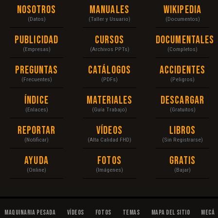
Nosotros
Manuales
Wikipedia
(Datos)
(Taller y Usuario)
(Documentos)
Publicidad
Cursos
Documentales
(Empresas)
(Archivos PPTs)
(Completos)
Preguntas
Catálogos
Accidentes
(Frecuentes)
(PDFs)
(Peligros)
Índice
Materiales
Descargar
(Enlaces)
(Guía Trabajo)
(Gratuitos)
Reportar
Vídeos
Libros
(Notificar)
(Alta Calidad FHD)
(Sin Registrarse)
Ayuda
Fotos
Gratis
(Online)
(Imágenes)
(Bajar)
Maquinaria Pesada
Vídeos
Fotos
Temas
Mapa del Sitio
Mecán