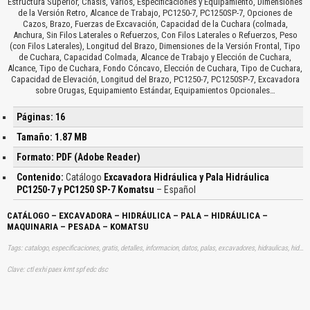
Estructura Superior, Chasis, Varios, Especificaciones y Equipamiento, Dimensiones
de la Versión Retro, Alcance de Trabajo, PC1250-7, PC1250SP-7, Opciones de
Cazos, Brazo, Fuerzas de Excavación, Capacidad de la Cuchara (colmada,
Anchura, Sin Filos Laterales o Refuerzos, Con Filos Laterales o Refuerzos, Peso
(con Filos Laterales), Longitud del Brazo, Dimensiones de la Versión Frontal, Tipo
de Cuchara, Capacidad Colmada, Alcance de Trabajo y Elección de Cuchara,
Alcance, Tipo de Cuchara, Fondo Cóncavo, Elección de Cuchara, Tipo de Cuchara,
Capacidad de Elevación, Longitud del Brazo, PC1250-7, PC1250SP-7, Excavadora
sobre Orugas, Equipamiento Estándar, Equipamientos Opcionales…
Páginas: 16
Tamaño: 1.87 MB
Formato: PDF (Adobe Reader)
Contenido:
Catálogo
Excavadora Hidráulica y Pala Hidráulica
PC1250-7 y PC1250 SP-7 Komatsu
– Español
CATÁLOGO – EXCAVADORA – HIDRÁULICA – PALA – HIDRÁULICA –
MAQUINARIA – PESADA – KOMATSU
Tags: catalogo, especificaciones, gratis, detalles, informacion, datos, palas, excavadores, hidraulicas, hidraulicos, aprender, descargas
Clave: ctl exhi paex kmt spf edc dsc