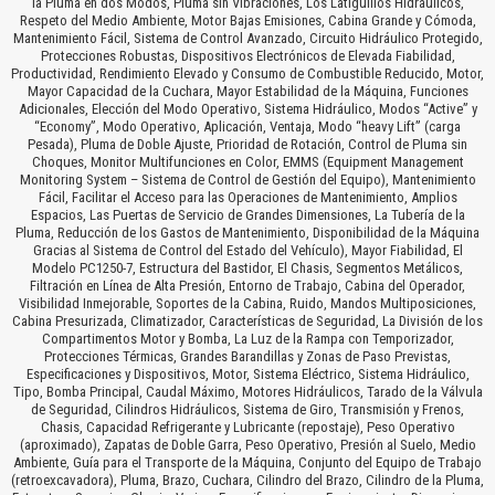
la Pluma en dos Modos, Pluma sin Vibraciones, Los Latiguillos Hidráulicos,
Respeto del Medio Ambiente, Motor Bajas Emisiones, Cabina Grande y Cómoda,
Mantenimiento Fácil, Sistema de Control Avanzado, Circuito Hidráulico Protegido,
Protecciones Robustas, Dispositivos Electrónicos de Elevada Fiabilidad,
Productividad, Rendimiento Elevado y Consumo de Combustible Reducido, Motor,
Mayor Capacidad de la Cuchara, Mayor Estabilidad de la Máquina, Funciones
Adicionales, Elección del Modo Operativo, Sistema Hidráulico, Modos “Active” y
“Economy”, Modo Operativo, Aplicación, Ventaja, Modo “heavy Lift” (carga
Pesada), Pluma de Doble Ajuste, Prioridad de Rotación, Control de Pluma sin
Choques, Monitor Multifunciones en Color, EMMS (Equipment Management
Monitoring System – Sistema de Control de Gestión del Equipo), Mantenimiento
Fácil, Facilitar el Acceso para las Operaciones de Mantenimiento, Amplios
Espacios, Las Puertas de Servicio de Grandes Dimensiones, La Tubería de la
Pluma, Reducción de los Gastos de Mantenimiento, Disponibilidad de la Máquina
Gracias al Sistema de Control del Estado del Vehículo), Mayor Fiabilidad, El
Modelo PC1250-7, Estructura del Bastidor, El Chasis, Segmentos Metálicos,
Filtración en Línea de Alta Presión, Entorno de Trabajo, Cabina del Operador,
Visibilidad Inmejorable, Soportes de la Cabina, Ruido, Mandos Multiposiciones,
Cabina Presurizada, Climatizador, Características de Seguridad, La División de los
Compartimentos Motor y Bomba, La Luz de la Rampa con Temporizador,
Protecciones Térmicas, Grandes Barandillas y Zonas de Paso Previstas,
Especificaciones y Dispositivos, Motor, Sistema Eléctrico, Sistema Hidráulico,
Tipo, Bomba Principal, Caudal Máximo, Motores Hidráulicos, Tarado de la Válvula
de Seguridad, Cilindros Hidráulicos, Sistema de Giro, Transmisión y Frenos,
Chasis, Capacidad Refrigerante y Lubricante (repostaje), Peso Operativo
(aproximado), Zapatas de Doble Garra, Peso Operativo, Presión al Suelo, Medio
Ambiente, Guía para el Transporte de la Máquina, Conjunto del Equipo de Trabajo
(retroexcavadora), Pluma, Brazo, Cuchara, Cilindro del Brazo, Cilindro de la Pluma,