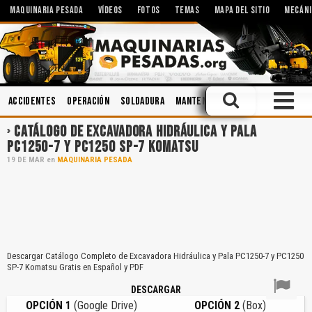
MAQUINARIA PESADA
VÍDEOS
FOTOS
TEMAS
MAPA DEL SITIO
MECÁNI
Accidentes
Operación
Soldadura
Mantenimiento
Minería
Cuch
CATÁLOGO DE EXCAVADORA HIDRÁULICA Y PALA
PC1250-7 Y PC1250 SP-7 KOMATSU
19
DE
MAR
en
MAQUINARIA PESADA
Descargar Catálogo Completo de Excavadora Hidráulica y Pala PC1250-7 y PC1250
SP-7 Komatsu Gratis en Español y PDF
DESCARGAR
OPCIÓN 1
(Google Drive)
OPCIÓN 2
(Box)