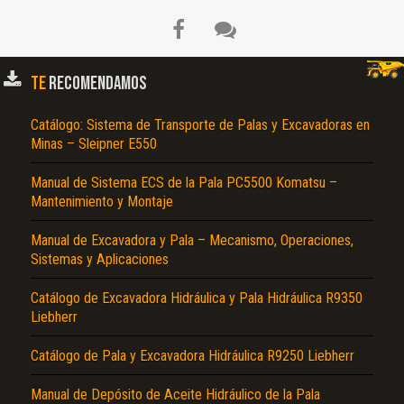
El Título es incorrecto según el contenido.
Texto o Imagen de portada son erróneos.
TE
RECOMENDAMOS
No carga o no se visualiza el contenido.
Reportar otro tipo de error...
Catálogo: Sistema de Transporte de Palas y Excavadoras en
Minas – Sleipner E550
Manual de Sistema ECS de la Pala PC5500 Komatsu –
Mantenimiento y Montaje
Manual de Excavadora y Pala – Mecanismo, Operaciones,
Sistemas y Aplicaciones
Catálogo de Excavadora Hidráulica y Pala Hidráulica R9350
Liebherr
Catálogo de Pala y Excavadora Hidráulica R9250 Liebherr
Manual de Depósito de Aceite Hidráulico de la Pala