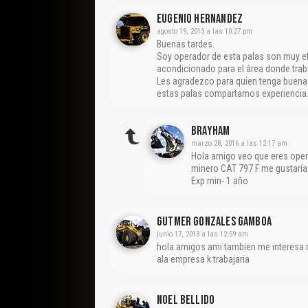
Eugenio Hernandez
agosto 19, 2013 a las 10:27 pm
Buenas tardes.
Soy operador de esta palas son muy efic
acondicionado para el área donde trab
Les agradezco para quien tenga buena 
estas palas compartamos experiencia
Brayham
marzo 28, 2016 a las 12:17 am
Hola amigo veo que eres oper
minero CAT 797 F me gustaría
Exp min- 1 año
Gutmer Gonzales Gamboa
junio 17, 2013 a las 12:59 am
hola amigos ami tambien me interesa 
ala empresa k trabajaria
Noel Bellido