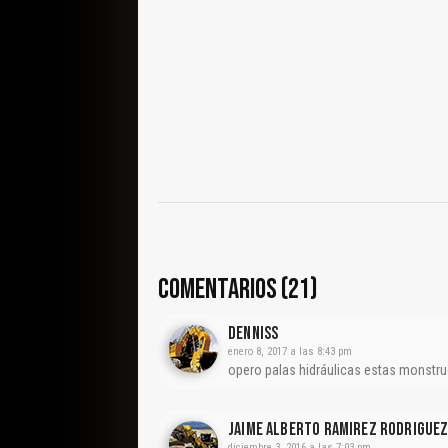
COMENTARIOS (21)
Denniss
enero 8, 2017 a las 8:43 pm
opero palas hidráulicas estas monstruo
Jaime Alberto Ramirez Rodrigue
diciembre 3, 2016 a las 7:03 pm