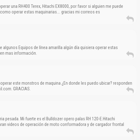
Reportar otro tipo de error...
operar una RH400 Terex, Hitachi EX8000, por favor si alguien me puede
como operar estas maquinarias…. gracias mi correos es
 algunos Equipos de línea amarilla algún día quisiera operar estas
den mas información.
a operar este monstros de maquina ¿En donde les puedo ubicar? responden
il.com. GRACIAS.
a pesada. Mi fuerte es el Bulldozer opero palas RH 120-E.Hitachi
aran videos de operación de moto conformadora y de cargador frontal