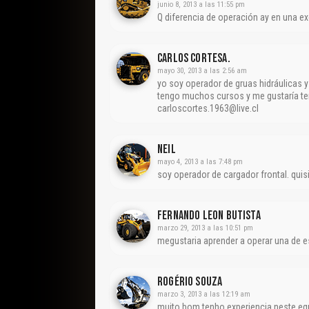
junio 8, 2013 a las 11:55 pm
Q diferencia de operación ay en una ex
Carlos Cortesa.
mayo 30, 2013 a las 2:56 am
yo soy operador de gruas hidráulicas y
tengo muchos cursos y me gustaría 
carloscortes.1963@live.cl
Neil
mayo 4, 2013 a las 7:48 pm
soy operador de cargador frontal. quis
Fernando Leon Butista
marzo 29, 2013 a las 10:51 pm
megustaria aprender a operar una de e
Rogério Souza
marzo 3, 2013 a las 12:19 am
muito bom tenho experiencia neste e