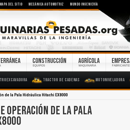
MAPA DEL SITIO
MECÁNICA AUTOMOTRIZ
MUNDO INGENIERÍA
TERRÁNEA
CONSTRUCCIÓN
AGRÍCOLA
EMPRES
A
EQUIPOS
MAQUINARIA
FABRICANTE
troexcavadora
Tractor de Cadenas
Motoniveladora
n de la Pala Hidráulica Hitachi EX8000
E OPERACIÓN DE LA PALA
EX8000