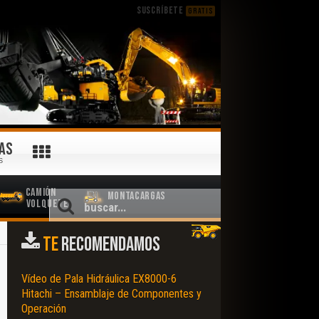
SUSCRÍBETE
GRATIS
AS
S
Camión
Montacargas
Volquete
TE
RECOMENDAMOS
Vídeo de Pala Hidráulica EX8000-6
Hitachi – Ensamblaje de Componentes y
Operación