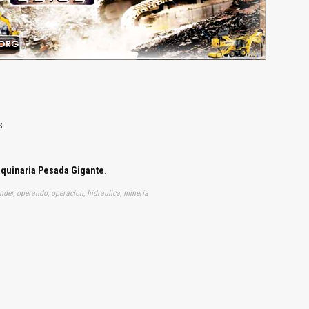
s.
aquinaria Pesada Gigante
.
prender, operando, operacion, hidraulica, mineria