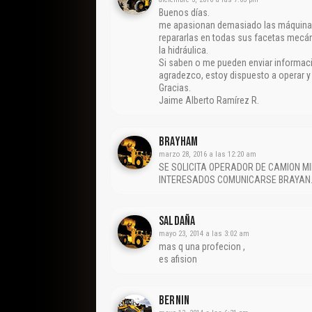
Buenos días.
me apasionan demasiado las máquinas 
repararlas en todas sus facetas mecán
la hidráulica.
Si saben o me pueden enviar informaci
agradezco, estoy dispuesto a operar y r
Gracias.
Jaime Alberto Ramírez R.
Brayham
marzo 28, 2016 a las 12:20 am
SE SOLICITA OPERADOR DE CAMION MI
INTERESADOS COMUNICARSE BRAYAN
Saldaña
mayo 23, 2014 a las 3:02 am
mas q una profecion ,
es afision
Bernin