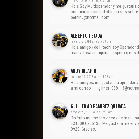
mayo 13, 2014 a las 6:31 pm
Hola Soy Multioperador y me gustaria 
comunicar donde dictan cursos sobre 
bernin2@hotmail.com
Alberto Tejada
febrero 5, 2014 a las 5:33 pm
Hola amigos de Hitachi soy Operador de
maravillosas maquinas espero q nos 
Andy Hilario
octubre 19, 2013 a las 4:08 am
Hola amigos, me gustaría a aprender 
a mi correo ___gilmer1988_13@hotma
Guillermo Ramirez Quijada
agosto 20, 2013 a las 1:56 am
Disfruto mucho los videos de maquinari
EX1000.Cat 5130. Me gustaría me envi
992G. Gracias.