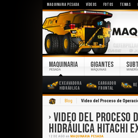
MAQUINARIA PESADA
VÍDEOS
FOTOS
TEMAS
MAQUINARIA
GIGANTES
SUB
PESADA
MÁQUINAS
MINERÍ
Excavadora
Cargador
Re
Hidráulica
Frontal
Inicio
Blog
Video del Proceso de Operació
VIDEO DEL PROCESO D
HIDRÁULICA HITACHI 
12
DE
AGO
en
MAQUINARIA PESADA