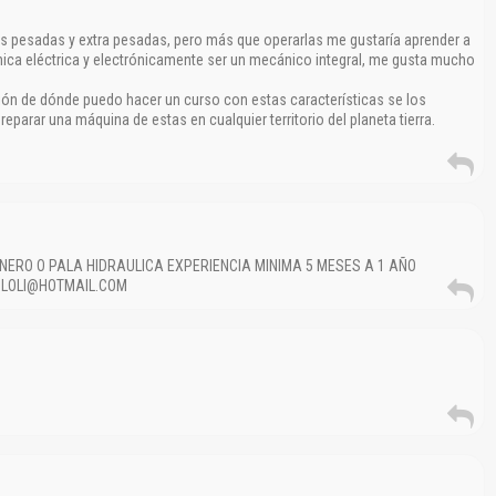
pesadas y extra pesadas, pero más que operarlas me gustaría aprender a
ica eléctrica y electrónicamente ser un mecánico integral, me gusta mucho
ón de dónde puedo hacer un curso con estas características se los
eparar una máquina de estas en cualquier territorio del planeta tierra.
NERO O PALA HIDRAULICA EXPERIENCIA MINIMA 5 MESES A 1 AÑO
.LOLI@HOTMAIL.COM
El Título es incorrecto según el contenido.
Texto o Imagen de portada son erróneos.
No carga o no se visualiza el contenido.