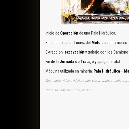
Inicio de
Operación
de una Pala Hidráulica.
Encendido de las Luces, del
Motor
, calentamiento.
Extracción,
excavación
y trabajo con los Camione
Fin de la
Jornada de Trabajo
y apagado total.
Máquina utilizada en minería:
Pala Hidráulica – M
Tags: video, vídeos, videito, audio, visual, gratis, gratuito, a
Clave: vds adl paex prc mpes dmv