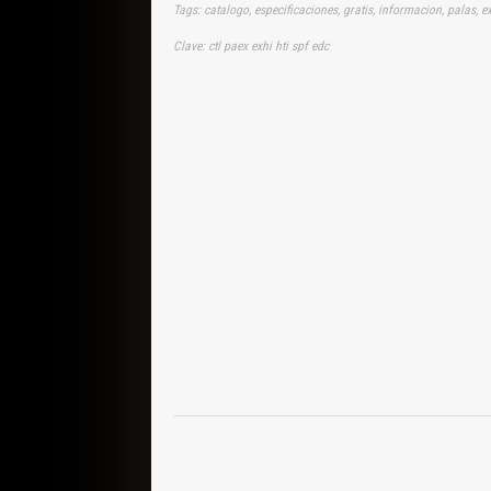
Tags: catalogo, especificaciones, gratis, informacion, palas, 
Clave: ctl paex exhi hti spf edc