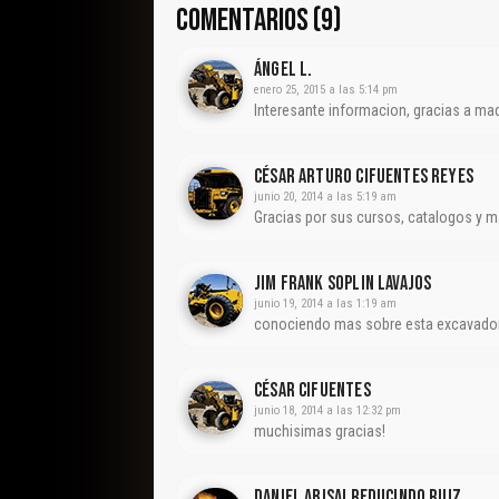
COMENTARIOS (9)
Ángel L.
enero 25, 2015 a las 5:14 pm
Interesante informacion, gracias a m
César Arturo Cifuentes Reyes
junio 20, 2014 a las 5:19 am
Gracias por sus cursos, catalogos y m
Jim Frank Soplin Lavajos
junio 19, 2014 a las 1:19 am
conociendo mas sobre esta excavadora 
César Cifuentes
junio 18, 2014 a las 12:32 pm
muchisimas gracias!
Daniel Abisai Reducindo Ruiz