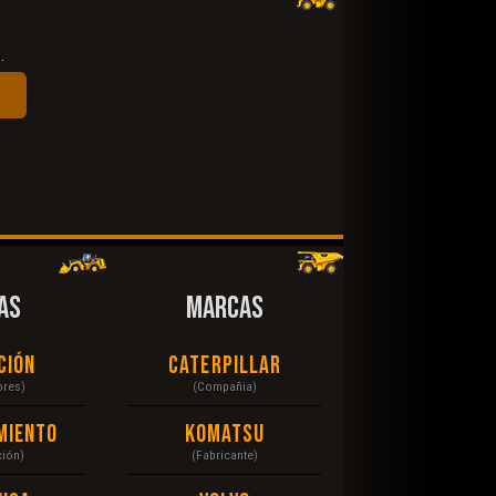
.
AS
MARCAS
ción
Caterpillar
ores)
(Compañia)
miento
Komatsu
ción)
(Fabricante)