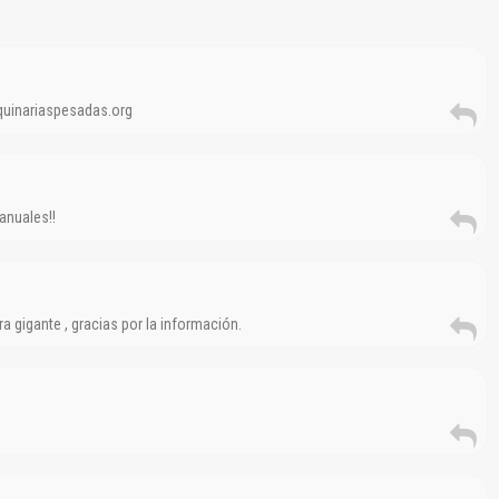
aquinariaspesadas.org
El Título es incorrecto según el contenido.
Texto o Imagen de portada son erróneos.
anuales!!
No carga o no se visualiza el contenido.
Reportar otro tipo de error...
gigante , gracias por la información.