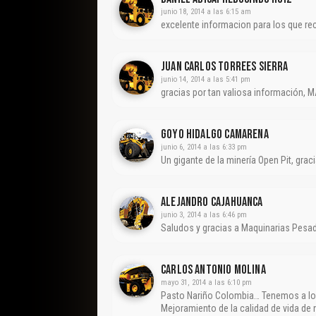
junio 18, 2014 a las 6:15 am
excelente informacion para los que re
JUAN CARLOS TORREES SIERRA
junio 14, 2014 a las 5:41 pm
gracias por tan valiosa informació
Goyo Hidalgo Camarena
junio 6, 2014 a las 6:33 pm
Un gigante de la minería Open Pit, gra
Alejandro Cajahuanca
junio 3, 2014 a las 6:46 pm
Saludos y gracias a Maquinarias Pesa
CARLOS ANTONIO MOLINA
mayo 31, 2014 a las 6:10 pm
Pasto Nariño Colombia… Tenemos a los
Mejoramiento de la calidad de vida de 