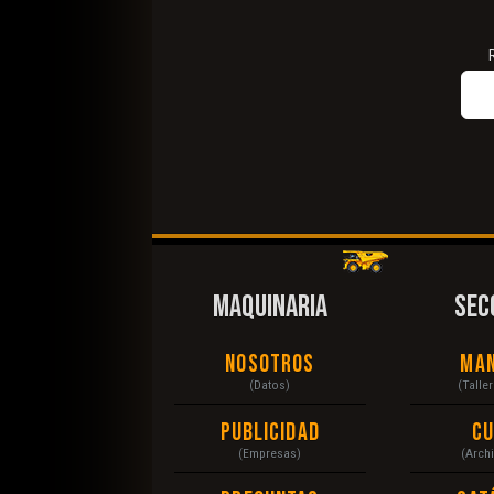
MAQUINARIA
SEC
Nosotros
Ma
(Datos)
(Talle
Publicidad
C
(Empresas)
(Arch