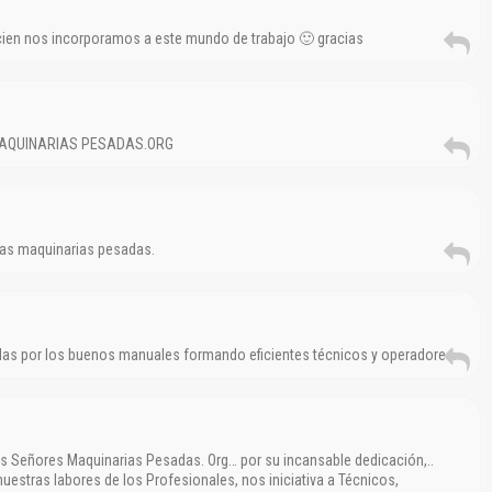
cien nos incorporamos a este mundo de trabajo 🙂 gracias
n, MAQUINARIAS PESADAS.ORG
cias maquinarias pesadas.
das por los buenos manuales formando eficientes técnicos y operadores.
 Señores Maquinarias Pesadas. Org… por su incansable dedicación,..
nuestras labores de los Profesionales, nos iniciativa a Técnicos,