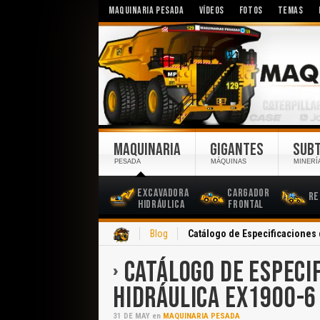
MAQUINARIA PESADA
VÍDEOS
FOTOS
TEMAS
MAQUINARIA
GIGANTES
SUB
PESADA
MÁQUINAS
MINERÍ
Excavadora
Cargador
Re
Hidráulica
Frontal
Inicio
Blog
Catálogo de Especificaciones d
CATÁLOGO DE ESPECIF
HIDRÁULICA EX1900-6
31
DE
MAY
en
MAQUINARIA PESADA