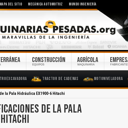
MAPA DEL SITIO
MECÁNICA AUTOMOTRIZ
MUNDO INGENIERÍA
TERRÁNEA
CONSTRUCCIÓN
AGRÍCOLA
EMPRES
A
EQUIPOS
MAQUINARIA
FABRICANTE
troexcavadora
Tractor de Cadenas
Motoniveladora
e la Pala Hidráulica EX1900-6 Hitachi
ICACIONES DE LA PALA
 HITACHI