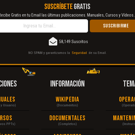
SUSCRÍBETE
GRATIS
Recibe Gratis en tu Email las últimas publicaciones. Manuales, Cursos y Vídeos..
58,149 Suscritos
NO SPAM y garantizamos la
Seguridad
de su Email.
CIONES
INFORMACIÓN
TEM
nuales
Wikipedia
Opera
r y Usuario)
(Documentos)
(Operad
ursos
Documentales
Manteni
ivos PPTs)
(Completos)
(Instruc