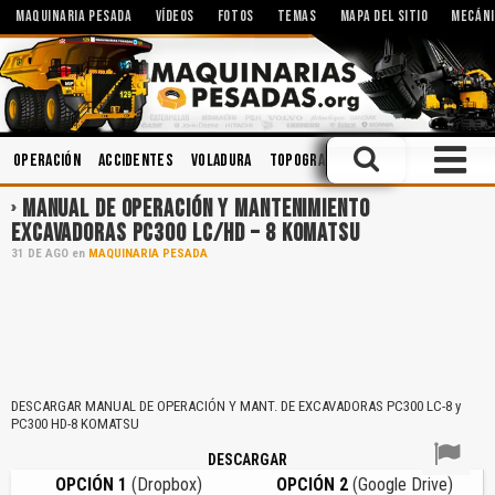
MAQUINARIA PESADA
VÍDEOS
FOTOS
TEMAS
MAPA DEL SITIO
MECÁNI
Operación
Accidentes
Voladura
Topografía
Manejo Defensivo
MANUAL DE OPERACIÓN Y MANTENIMIENTO
EXCAVADORAS PC300 LC/HD – 8 KOMATSU
31
DE
AGO
en
MAQUINARIA PESADA
DESCARGAR MANUAL DE OPERACIÓN Y MANT. DE EXCAVADORAS PC300 LC-8 y
PC300 HD-8 KOMATSU
DESCARGAR
OPCIÓN 1
(Dropbox)
OPCIÓN 2
(Google Drive)