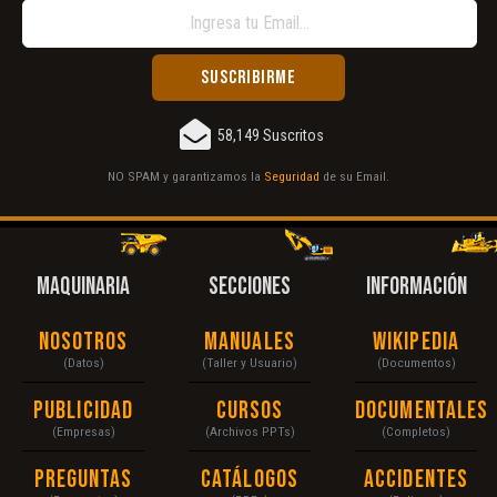
58,149 Suscritos
NO SPAM y garantizamos la
Seguridad
de su Email.
MAQUINARIA
SECCIONES
INFORMACIÓN
Nosotros
Manuales
Wikipedia
(Datos)
(Taller y Usuario)
(Documentos)
Publicidad
Cursos
Documentales
(Empresas)
(Archivos PPTs)
(Completos)
Preguntas
Catálogos
Accidentes