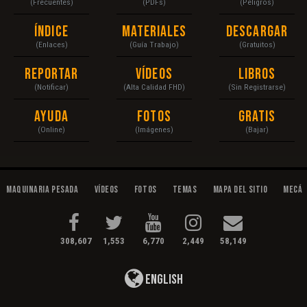
(Frecuentes)
(PDFs)
(Peligros)
Índice
Materiales
Descargar
(Enlaces)
(Guía Trabajo)
(Gratuitos)
Reportar
Vídeos
Libros
(Notificar)
(Alta Calidad FHD)
(Sin Registrarse)
Ayuda
Fotos
Gratis
(Online)
(Imágenes)
(Bajar)
Maquinaria Pesada
Vídeos
Fotos
Temas
Mapa del Sitio
Mecán
308,607
1,553
6,770
2,449
58,149
English