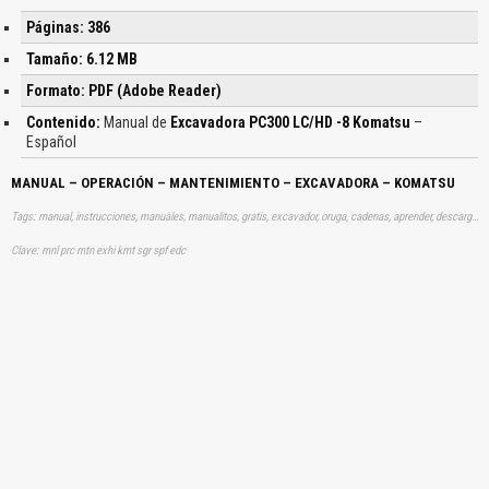
Páginas: 386
Tamaño: 6.12 MB
Formato: PDF (Adobe Reader)
Contenido:
Manual de
Excavadora PC300 LC/HD -8 Komatsu
–
Español
MANUAL – OPERACIÓN – MANTENIMIENTO – EXCAVADORA – KOMATSU
Tags: manual, instrucciones, manuales, manualitos, gratis, excavador, oruga, cadenas, aprender, descargas
Clave: mnl prc mtn exhi kmt sgr spf edc