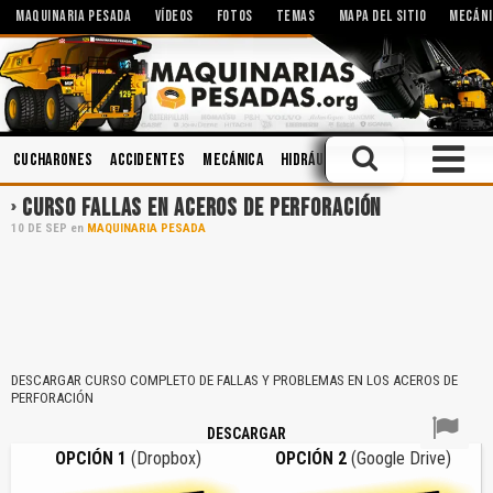
MAQUINARIA PESADA
VÍDEOS
FOTOS
TEMAS
MAPA DEL SITIO
MECÁNI
Cucharones
Accidentes
Mecánica
Hidráulica
Seguridad Industri
CURSO FALLAS EN ACEROS DE PERFORACIÓN
10
DE
SEP
en
MAQUINARIA PESADA
DESCARGAR CURSO COMPLETO DE FALLAS Y PROBLEMAS EN LOS ACEROS DE
PERFORACIÓN
DESCARGAR
OPCIÓN 1
(Dropbox)
OPCIÓN 2
(Google Drive)