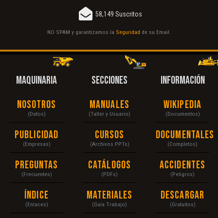
58,149 Suscritos
NO SPAM y garantizamos la
Seguridad
de su Email.
MAQUINARIA
SECCIONES
INFORMACIÓN
Nosotros
Manuales
Wikipedia
(Datos)
(Taller y Usuario)
(Documentos)
Publicidad
Cursos
Documentales
(Empresas)
(Archivos PPTs)
(Completos)
Preguntas
Catálogos
Accidentes
(Frecuentes)
(PDFs)
(Peligros)
Índice
Materiales
Descargar
(Enlaces)
(Guía Trabajo)
(Gratuitos)