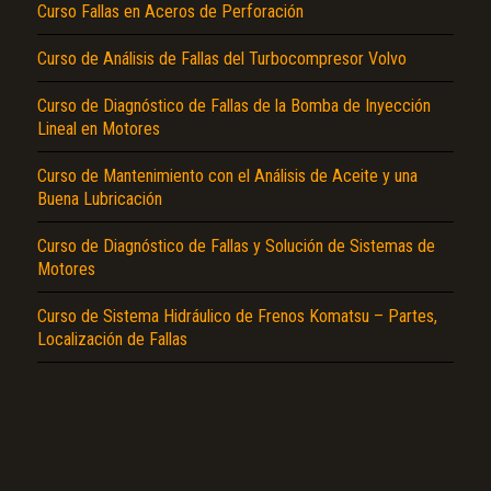
Curso Fallas en Aceros de Perforación
Curso de Análisis de Fallas del Turbocompresor Volvo
Curso de Diagnóstico de Fallas de la Bomba de Inyección
Lineal en Motores
Curso de Mantenimiento con el Análisis de Aceite y una
El Título es incorrecto según el contenido.
Buena Lubricación
Texto o Imagen de portada son erróneos.
Curso de Diagnóstico de Fallas y Solución de Sistemas de
Motores
No carga o no se visualiza el contenido.
Reportar otro tipo de error...
Curso de Sistema Hidráulico de Frenos Komatsu – Partes,
Localización de Fallas