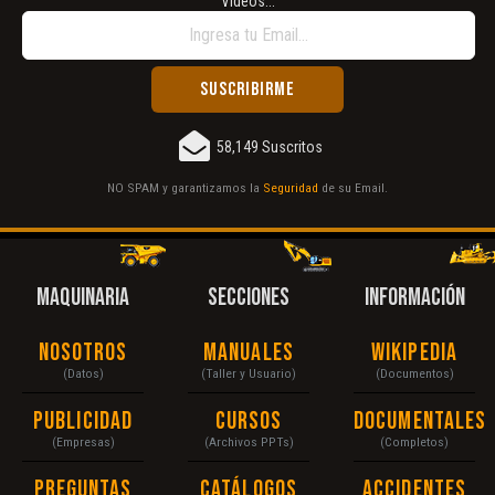
Vídeos...
58,149 Suscritos
NO SPAM y garantizamos la
Seguridad
de su Email.
MAQUINARIA
SECCIONES
INFORMACIÓN
Nosotros
Manuales
Wikipedia
(Datos)
(Taller y Usuario)
(Documentos)
Publicidad
Cursos
Documentales
(Empresas)
(Archivos PPTs)
(Completos)
Preguntas
Catálogos
Accidentes