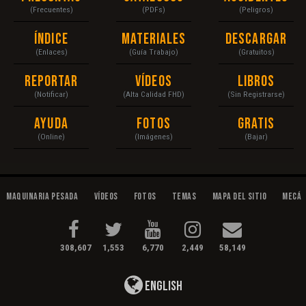
(Frecuentes)
(PDFs)
(Peligros)
Índice
Materiales
Descargar
(Enlaces)
(Guía Trabajo)
(Gratuitos)
Reportar
Vídeos
Libros
(Notificar)
(Alta Calidad FHD)
(Sin Registrarse)
Ayuda
Fotos
Gratis
(Online)
(Imágenes)
(Bajar)
Maquinaria Pesada
Vídeos
Fotos
Temas
Mapa del Sitio
Mecán
308,607
1,553
6,770
2,449
58,149
English