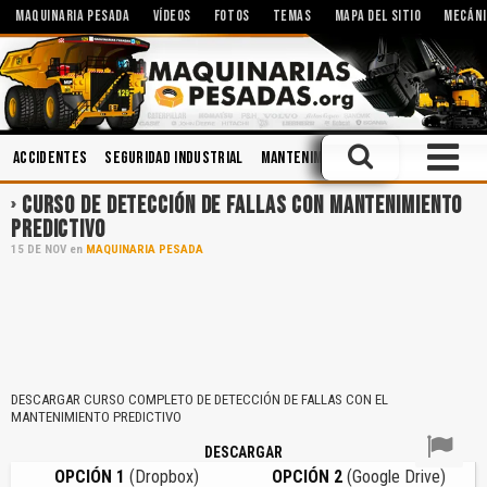
MAQUINARIA PESADA
VÍDEOS
FOTOS
TEMAS
MAPA DEL SITIO
MECÁNI
Accidentes
Seguridad Industrial
Mantenimiento
Seguridad
Top
CURSO DE DETECCIÓN DE FALLAS CON MANTENIMIENTO
PREDICTIVO
15
DE
NOV
en
MAQUINARIA PESADA
DESCARGAR CURSO COMPLETO DE DETECCIÓN DE FALLAS CON EL
MANTENIMIENTO PREDICTIVO
DESCARGAR
OPCIÓN 1
(Dropbox)
OPCIÓN 2
(Google Drive)