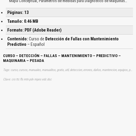
Mapa Conceptual, Parámetros de medidas para Diagnostico de Máquinas…
Páginas: 13
Tamaño: 0.46 MB
Formato: PDF (Adobe Reader)
Contenido:
Curso de
Detección de Fallas con Mantenimiento
Predictivo
– Español
CURSO – DETECCIÓN – FALLAS – MANTENIMIENTO – PREDICTIVO –
MAQUINARIA – PESADA
Tags: curso, cursos, manuales, manualitos, gratis, util, deteccion, errores, daños, mantencion, equipos, pesados, aprender, descargas
Clave: crs ttc fls mtn pdv mpes edc dsc