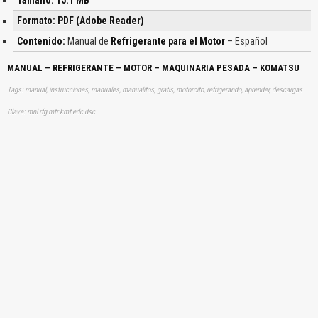
Formato: PDF (Adobe Reader)
Contenido:
Manual de
Refrigerante para el Motor
– Español
MANUAL – REFRIGERANTE – MOTOR – MAQUINARIA PESADA – KOMATSU
Tags: manual, instrucciones, manuales, manualitos, gratis, motorcito, refrigerando, aprender, descargas
Clave: mnl rfg mtr kmt edc dsc