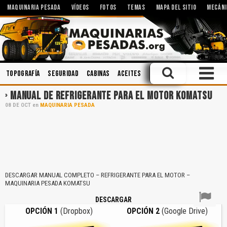
MAQUINARIA PESADA
VÍDEOS
FOTOS
TEMAS
MAPA DEL SITIO
MECÁNI
Topografía
Seguridad
Cabinas
Aceites
Hidráulica
Manejo Defe
MANUAL DE REFRIGERANTE PARA EL MOTOR KOMATSU
08
DE
OCT
en
MAQUINARIA PESADA
DESCARGAR MANUAL COMPLETO – REFRIGERANTE PARA EL MOTOR –
MAQUINARIA PESADA KOMATSU
DESCARGAR
OPCIÓN 1
(Dropbox)
OPCIÓN 2
(Google Drive)