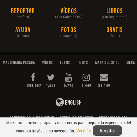
Reportar
Vídeos
Libros
(Notificar)
(Alta Calidad FHD)
(Sin Registrarse)
Ayuda
Fotos
Gratis
(Online)
(Imágenes)
(Bajar)
Maquinaria Pesada
Vídeos
Fotos
Temas
Mapa del Sitio
Mecán
308,607
1,553
6,770
2,449
58,149
English
Condiciones
|
Privacidad
|
Derechos de Autor
|
Responsabilidad
Utilizamos cookies propias y de terceros para mejorar la experiencia del
© 2020 Maquinaria Pesada. Operación, Mecánica, Mantenimiento...
Aceptar
usuario a través de su navegación.
Ver más