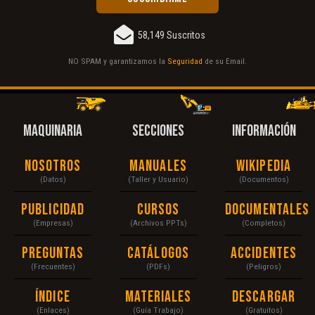
58,149 Suscritos
NO SPAM y garantizamos la
Seguridad
de su Email.
MAQUINARIA
SECCIONES
INFORMACIÓN
Nosotros
Manuales
Wikipedia
(Datos)
(Taller y Usuario)
(Documentos)
Publicidad
Cursos
Documentales
(Empresas)
(Archivos PPTs)
(Completos)
Preguntas
Catálogos
Accidentes
(Frecuentes)
(PDFs)
(Peligros)
Índice
Materiales
Descargar
(Enlaces)
(Guía Trabajo)
(Gratuitos)