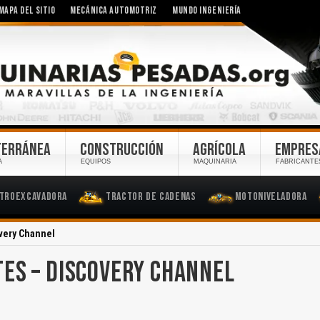
MAPA DEL SITIO
MECÁNICA AUTOMOTRIZ
MUNDO INGENIERÍA
TERRÁNEA
CONSTRUCCIÓN
AGRÍCOLA
EMPRES
A
EQUIPOS
MAQUINARIA
FABRICANTE
troexcavadora
Tractor de Cadenas
Motoniveladora
very Channel
ES – DISCOVERY CHANNEL