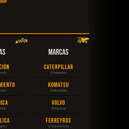
AS
MARCAS
ción
Caterpillar
ores)
(Compañia)
miento
Komatsu
ción)
(Fabricante)
ica
Volvo
ción)
(Empresa)
lica
Ferreyros
gías)
(Corporación)