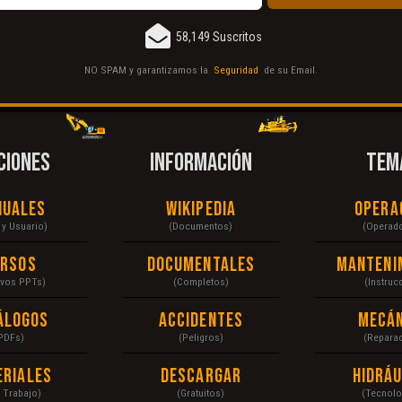
58,149 Suscritos
NO SPAM y garantizamos la
Seguridad
de su Email.
CIONES
INFORMACIÓN
TEM
nuales
Wikipedia
Opera
r y Usuario)
(Documentos)
(Operad
ursos
Documentales
Manteni
ivos PPTs)
(Completos)
(Instruc
álogos
Accidentes
Mecán
PDFs)
(Peligros)
(Repara
eriales
Descargar
Hidráu
a Trabajo)
(Gratuitos)
(Tecnolo