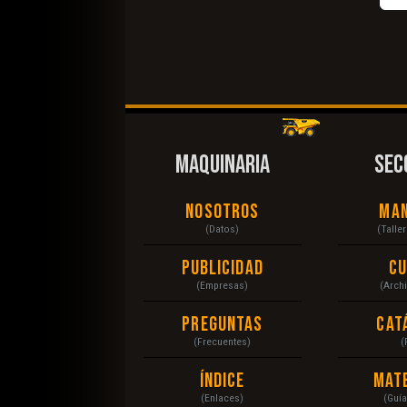
MAQUINARIA
SEC
Nosotros
Ma
(Datos)
(Talle
Publicidad
C
(Empresas)
(Arch
Preguntas
Cat
(Frecuentes)
(
Índice
Mat
(Enlaces)
(Guí