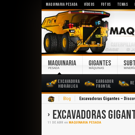
MAQUINARIA PESADA
VÍDEOS
FOTOS
TEMAS
MAQUINARIA
GIGANTES
SUB
PESADA
MÁQUINAS
MINERÍ
Excavadora
Cargador
Re
Hidráulica
Frontal
Inicio
Blog
Excavadoras Gigantes – Disco
EXCAVADORAS GIGANT
11
DE
ABR
en
MAQUINARIA PESADA