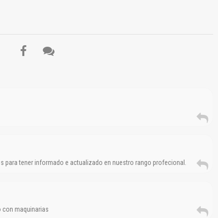
El Título es incorrecto según el contenido.
Texto o Imagen de portada son erróneos.
No carga o no se visualiza el contenido.
Reportar otro tipo de error...
os para tener informado e actualizado en nuestro rango profecional.
do con maquinarias