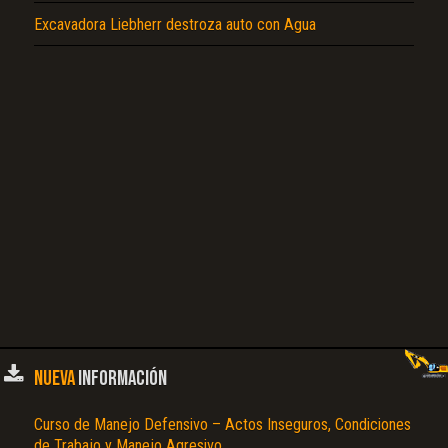
Excavadora Liebherr destroza auto con Agua
El Título es incorrecto según el contenido.
Texto o Imagen de portada son erróneos.
No carga o no se visualiza el contenido.
Reportar otro tipo de error...
NUEVA
INFORMACIÓN
Curso de Manejo Defensivo – Actos Inseguros, Condiciones
de Trabajo y Manejo Agresivo