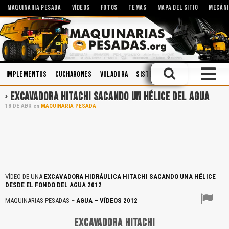
MAQUINARIA PESADA
VÍDEOS
FOTOS
TEMAS
MAPA DEL SITIO
MECÁNI
Implementos
Cucharones
Voladura
Sistemas Hidráulicos
Cabin
EXCAVADORA HITACHI SACANDO UN HÉLICE DEL AGUA
18
DE
ABR
en
MAQUINARIA PESADA
VÍDEO DE UNA
EXCAVADORA HIDRÁULICA HITACHI SACANDO UNA HÉLICE
DESDE EL FONDO DEL AGUA 2012
MAQUINARIAS PESADAS –
AGUA – VÍDEOS 2012
EXCAVADORA HITACHI