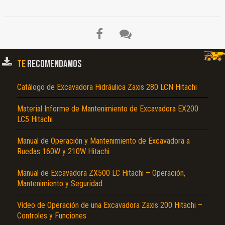
TE
RECOMENDAMOS
Catálogo de Excavadora Hidráulica Zaxis 280 LCN Hitachi
Material Informe de Mantenimiento de Excavadora EX200
LC5 Hitachi
Manual de Operación y Mantenimiento de Excavadora a
Ruedas 160W y 210W Hitachi
Manual de Excavadora ZX500 LC Hitachi – Operación,
Mantenimiento y Seguridad
Vídeo de Operación de una Excavadora Zaxis 200 Hitachi –
Controles y Funciones