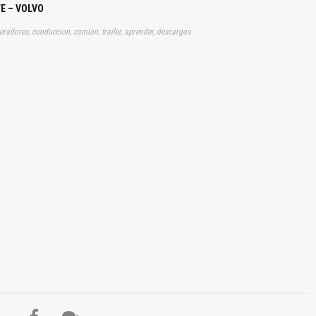
E – VOLVO
eradores, conduccion, camion, trailer, aprender, descargas