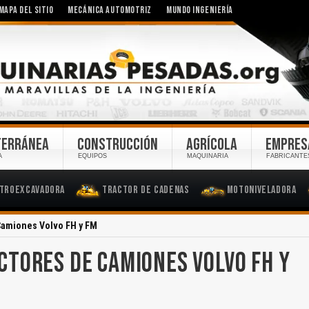
MAPA DEL SITIO
MECÁNICA AUTOMOTRIZ
MUNDO INGENIERÍA
TERRÁNEA
CONSTRUCCIÓN
AGRÍCOLA
EMPRES
A
EQUIPOS
MAQUINARIA
FABRICANTE
troexcavadora
Tractor de Cadenas
Motoniveladora
Camiones Volvo FH y FM
TORES DE CAMIONES VOLVO FH Y