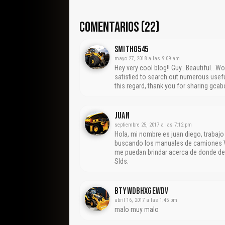
COMENTARIOS (22)
Smithg545
mayo 27, 2018 a las 9:09 am
Hey very cool blog!! Guy.. Beautiful.. W
satisfied to search out numerous usefu
this regard, thank you for sharing gc
Juan
septiembre 25, 2017 a las 7:12 pm
Hola, mi nombre es juan diego, trabajo 
buscando los manuales de camiones V
me puedan brindar acerca de donde de
Slds.
Btywdbhxgewdv
abril 16, 2017 a las 1:45 pm
malo muy malo