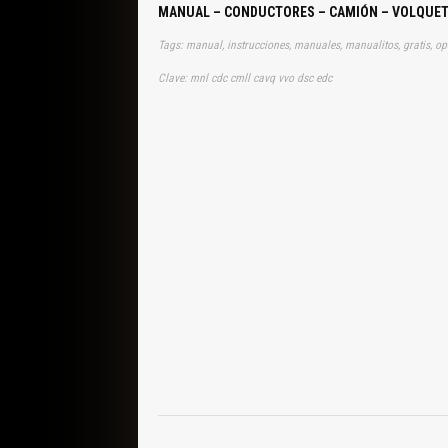
MANUAL – CONDUCTORES – CAMIÓN – VOLQUET
Tags: manual, instrucciones, manuales, manualitos, gratis, op
Clave: mnl cdc cmll cavq vvo dsc edc