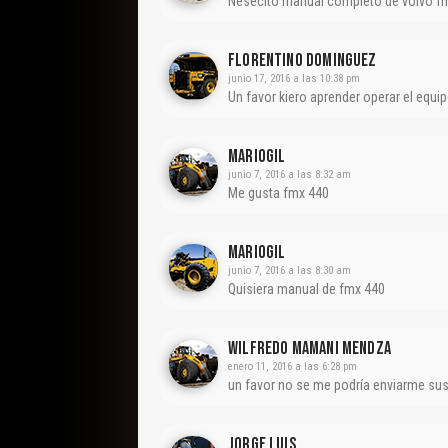
Nesecito manual completo de volvo f
Florentino Dominguez
junio 17, 2016 a las 10:38 pm
Un favor kiero aprender operar el equi
Mariogil
junio 7, 2016 a las 8:32 am
Me gusta fmx 440
Mariogil
junio 7, 2016 a las 8:30 am
Quisiera manual de fmx 440
WILFREDO MAMANI MENDZA
enero 11, 2016 a las 6:28 pm
un favor no se me podría enviarme su
Jorge Luis