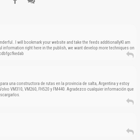
onderful.. I will bookmark your website and take the feeds additionallyKI am
l information right here in the publish, we want develop more techniques on
abcdbfgcfkedab
para una constructora de rutas en la provincia de salta, Argentina y estoy
olvo VM310, VM260, FH520 y FM440. Agradezco cualquier información que
scargarlos.
El Título es incorrecto según el contenido.
Texto o Imagen de portada son erróneos.
No carga o no se visualiza el contenido.