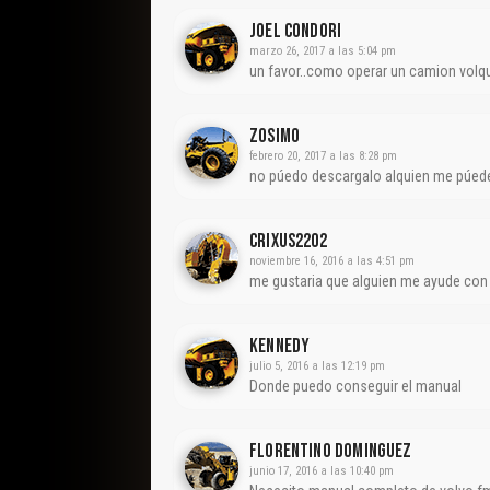
Joel Condori
marzo 26, 2017 a las 5:04 pm
un favor..como operar un camion vol
Zosimo
febrero 20, 2017 a las 8:28 pm
no púedo descargalo alquien me púed
Crixus2202
noviembre 16, 2016 a las 4:51 pm
me gustaria que alguien me ayude con 
Kennedy
julio 5, 2016 a las 12:19 pm
Donde puedo conseguir el manual
Florentino Dominguez
junio 17, 2016 a las 10:40 pm