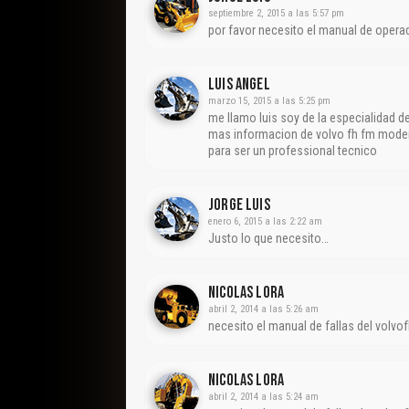
septiembre 2, 2015 a las 5:57 pm
por favor necesito el manual de opera
Luis Angel
marzo 15, 2015 a las 5:25 pm
me llamo luis soy de la especialidad 
mas informacion de volvo fh fm moder
para ser un professional tecnico
Jorge Luis
enero 6, 2015 a las 2:22 am
Justo lo que necesito…
Nicolas Lora
abril 2, 2014 a las 5:26 am
necesito el manual de fallas del volvo
Nicolas Lora
abril 2, 2014 a las 5:24 am