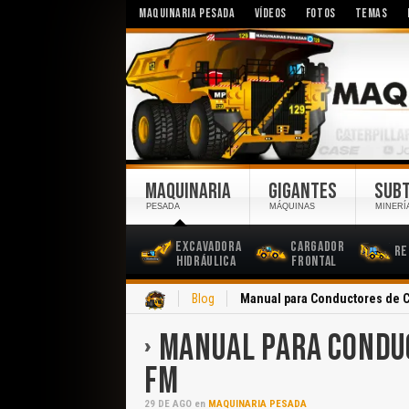
MAQUINARIA PESADA
VÍDEOS
FOTOS
TEMAS
MAQUINARIA
GIGANTES
SUB
PESADA
MÁQUINAS
MINERÍ
Excavadora
Cargador
Re
Hidráulica
Frontal
Inicio
Blog
Manual para Conductores de 
MANUAL PARA CONDUC
FM
29
DE
AGO
en
MAQUINARIA PESADA