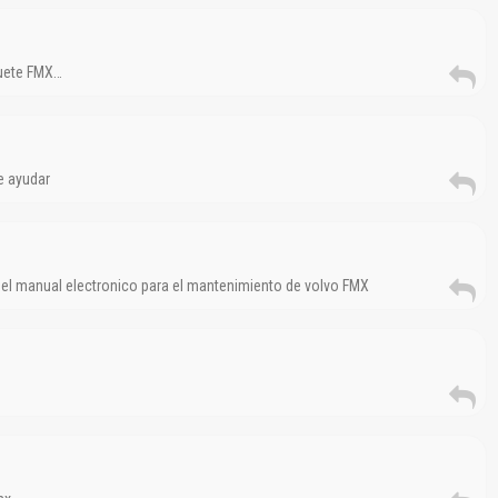
Reportar otro tipo de error...
quete FMX…
e ayudar
el manual electronico para el mantenimiento de volvo FMX