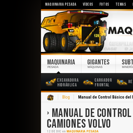
MAQUINARIA PESADA
VÍDEOS
FOTOS
TEMAS
MAQUINARIA
GIGANTES
SUB
PESADA
MÁQUINAS
MINERÍ
Excavadora
Cargador
Re
Hidráulica
Frontal
Inicio
Blog
Manual de Control Básico del
MANUAL DE CONTROL 
CAMIONES VOLVO
12
DE
DIC
en
MAQUINARIA PESADA