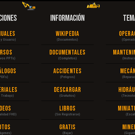
CIONES
INFORMACIÓN
TEM
nuales
Wikipedia
Opera
r y Usuario)
(Documentos)
(Operad
ursos
Documentales
Manteni
ivos PPTs)
(Completos)
(Instruc
álogos
Accidentes
Mecán
PDFs)
(Peligros)
(Repara
eriales
Descargar
Hidráu
a Trabajo)
(Gratuitos)
(Tecnolo
ídeos
Libros
Miniat
Calidad FHD)
(Sin Registrarse)
(Escal
otos
Gratis
Mine
ágenes)
(Bajar)
(Gigant