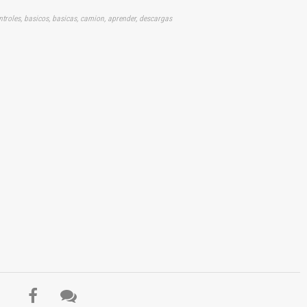
ntroles, basicos, basicas, camion, aprender, descargas
El Título es incorrecto según el contenido.
Texto o Imagen de portada son erróneos.
No carga o no se visualiza el contenido.
Reportar otro tipo de error...