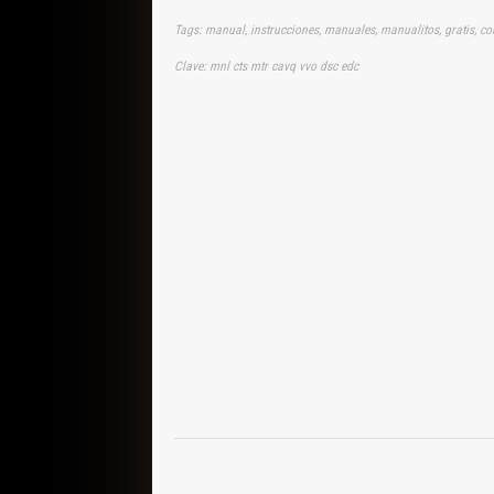
Tags: manual, instrucciones, manuales, manualitos, gratis, co
Clave: mnl cts mtr cavq vvo dsc edc