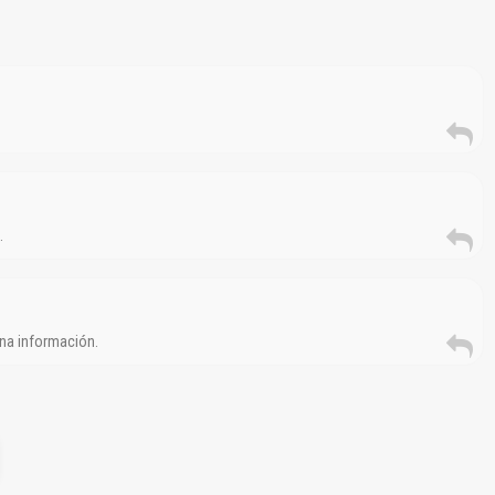
…
na información.