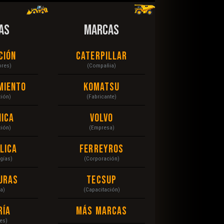
AS
MARCAS
ción
Caterpillar
ores)
(Compañia)
miento
Komatsu
ción)
(Fabricante)
ica
Volvo
ción)
(Empresa)
lica
Ferreyros
gías)
(Corporación)
uras
Tecsup
a)
(Capacitación)
ría
Más Marcas
es)