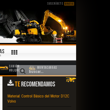
SUSCRÍBETE
GRATIS
AS
S
Camión
Montacargas
Volquete
TE
RECOMENDAMOS
Material: Control Básico del Motor D12C
Volvo