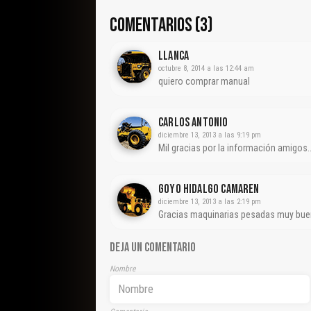
COMENTARIOS (3)
Llanca
octubre 8, 2014 a las 12:44 am
quiero comprar manual
CARLOS ANTONIO
diciembre 13, 2013 a las 9:19 pm
Mil gracias por la información amigos
Goyo Hidalgo Camaren
diciembre 13, 2013 a las 2:19 pm
Gracias maquinarias pesadas muy bue
DEJA UN COMENTARIO
Nombre