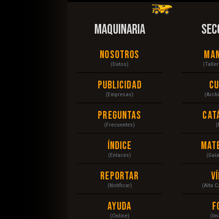
MAQUINARIA
SEC
Nosotros
Ma
(Datos)
(Talle
Publicidad
C
(Empresas)
(Arch
Preguntas
Cat
(Frecuentes)
(
Índice
Mat
(Enlaces)
(Guí
Reportar
V
(Notificar)
(Alta 
Ayuda
F
(Online)
(Im