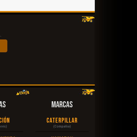
.
AS
MARCAS
ción
Caterpillar
ores)
(Compañia)