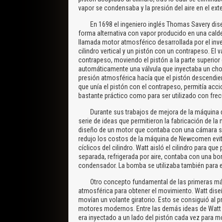
vapor se condensaba y la presión del aire en el ext
En 1698 el ingeniero inglés Thomas Savery diseñ
forma alternativa con vapor producido en una cald
llamada motor atmosférico desarrollada por el in
cilindro vertical y un pistón con un contrapeso. El v
contrapeso, moviendo el pistón a la parte superior de
automáticamente una válvula que inyectaba un chorro
presión atmosférica hacía que el pistón descendiera 
que unía el pistón con el contrapeso, permitía ac
bastante práctico como para ser utilizado con fre
Durante sus trabajos de mejora de la máquina d
serie de ideas que permitieron la fabricación de l
diseño de un motor que contaba con una cámara se
redujo los costos de la máquina de Newcomen evita
cíclicos del cilindro. Watt aisló el cilindro para 
separada, refrigerada por aire, contaba con una bom
condensador. La bomba se utilizaba también para 
Otro concepto fundamental de las primeras máquin
atmosférica para obtener el movimiento. Watt dise
movían un volante giratorio. Esto se consiguió al 
motores modernos. Entre las demás ideas de Watt se 
era inyectado a un lado del pistón cada vez para m