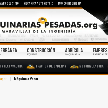
MAPA DEL SITIO
MECÁNICA AUTOMOTRIZ
MUNDO INGENIERÍA
TERRÁNEA
CONSTRUCCIÓN
AGRÍCOLA
EMPRES
A
EQUIPOS
MAQUINARIA
FABRICANTE
troexcavadora
Tractor de Cadenas
Motoniveladora
Vapor
Máquina a Vapor