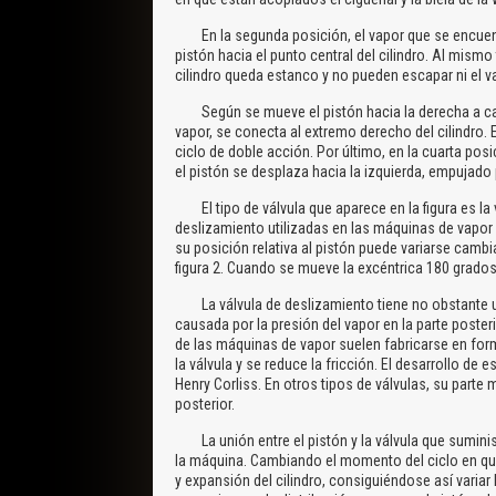
En la segunda posición, el vapor que se encuentra
pistón hacia el punto central del cilindro. Al mism
cilindro queda estanco y no pueden escapar ni el vap
Según se mueve el pistón hacia la derecha a causa
vapor, se conecta al extremo derecho del cilindro. 
ciclo de doble acción. Por último, en la cuarta posi
el pistón se desplaza hacia la izquierda, empujado 
El tipo de válvula que aparece en la figura es la v
deslizamiento utilizadas en las máquinas de vapor ac
su posición relativa al pistón puede variarse cambi
figura 2. Cuando se mueve la excéntrica 180 grados,
La válvula de deslizamiento tiene no obstante un
causada por la presión del vapor en la parte posteri
de las máquinas de vapor suelen fabricarse en forma
la válvula y se reduce la fricción. El desarrollo de 
Henry Corliss. En otros tipos de válvulas, su parte
posterior.
La unión entre el pistón y la válvula que suministr
la máquina. Cambiando el momento del ciclo en que
y expansión del cilindro, consiguiéndose así variar