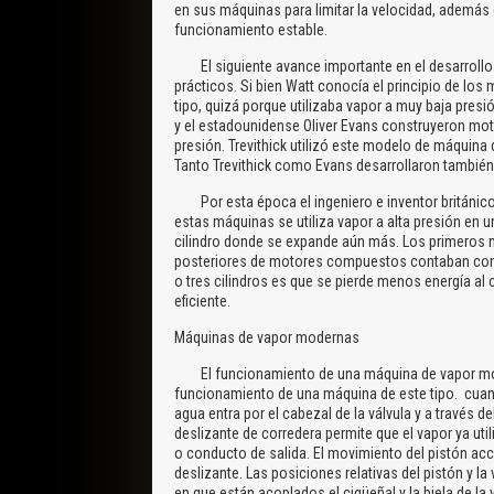
en sus máquinas para limitar la velocidad, ademá
funcionamiento estable.
El siguiente avance importante en el desarrollo 
prácticos. Si bien Watt conocía el principio de l
tipo, quizá porque utilizaba vapor a muy baja presión
y el estadounidense Oliver Evans construyeron mot
presión. Trevithick utilizó este modelo de máquina
Tanto Trevithick como Evans desarrollaron también
Por esta época el ingeniero e inventor británico
estas máquinas se utiliza vapor a alta presión en 
cilindro donde se expande aún más. Los primeros 
posteriores de motores compuestos contaban con t
o tres cilindros es que se pierde menos energía al 
eficiente.
Máquinas de vapor modernas
El funcionamiento de una máquina de vapor moder
funcionamiento de una máquina de este tipo. cuando
agua entra por el cabezal de la válvula y a través del
deslizante de corredera permite que el vapor ya util
o conducto de salida. El movimiento del pistón acc
deslizante. Las posiciones relativas del pistón y la
en que están acoplados el cigüeñal y la biela de la 