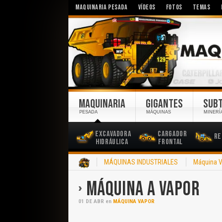
MAQUINARIA PESADA
VÍDEOS
FOTOS
TEMAS
MAQUINARIA
GIGANTES
SUB
PESADA
MÁQUINAS
MINERÍ
Excavadora
Cargador
Re
Hidráulica
Frontal
Inicio
MÁQUINAS INDUSTRIALES
Máquina 
MÁQUINA A VAPOR
01
DE
ABR
en
MÁQUINA VAPOR