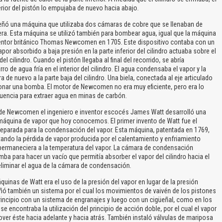
erior del pistón lo empujaba de nuevo hacia abajo.
ó una máquina que utilizaba dos cámaras de cobre que se llenaban de
era. Esta máquina se utilizó también para bombear agua, igual que la máquina
ventor británico Thomas Newcomen en 1705. Este dispositivo contaba con un
apor absorbido a baja presión en la parte inferior del cilindro actuaba sobre el
l cilindro. Cuando el pistón llegaba al final del recorrido, se abría
 de agua fría en el interior del cilindro. El agua condensaba el vapor y la
de nuevo a la parte baja del cilindro. Una biela, conectada al eje articulado
cionar una bomba. El motor de Newcomen no era muy eficiente, pero era lo
cuencia para extraer agua en minas de carbón.
e Newcomen el ingeniero e inventor escocés James Watt desarrolló una
a máquina de vapor que hoy conocemos. El primer invento de Watt fue el
parada para la condensación del vapor. Esta máquina, patentada en 1769,
ndo la pérdida de vapor producida por el calentamiento y enfriamiento
que permaneciera a la temperatura del vapor. La cámara de condensación
ba para hacer un vacío que permitía absorber el vapor del cilindro hacia el
eliminar el agua de la cámara de condensación.
as de Watt era el uso de la presión del vapor en lugar de la presión
ñó también un sistema por el cual los movimientos de vaivén de los pistones
principio con un sistema de engranajes y luego con un cigüeñal, como en los
encontraba la utilización del principio de acción doble, por el cual el vapor
over éste hacia adelante y hacia atrás. También instaló válvulas de mariposa