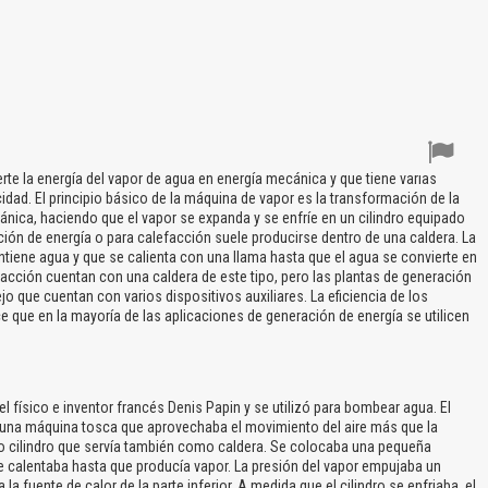
te la energía del vapor de agua en energía mecánica y que tiene varias
idad. El principio básico de la máquina de vapor es la transformación de la
cánica, haciendo que el vapor se expanda y se enfríe en un cilindro equipado
ación de energía o para calefacción suele producirse dentro de una caldera. La
tiene agua y que se calienta con una llama hasta que el agua se convierte en
cción cuentan con una caldera de este tipo, pero las plantas de generación
o que cuentan con varios dispositivos auxiliares. La eficiencia de los
e que en la mayoría de las aplicaciones de generación de energía se utilicen
físico e inventor francés Denis Papin y se utilizó para bombear agua. El
 una máquina tosca que aprovechaba el movimiento del aire más que la
o cilindro que servía también como caldera. Se colocaba una pequeña
y se calentaba hasta que producía vapor. La presión del vapor empujaba un
 la fuente de calor de la parte inferior. A medida que el cilindro se enfriaba, el