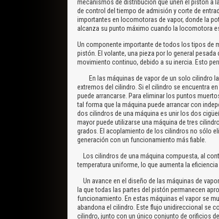
mecanismos de distribución que unen el pistón a la 
de control del tiempo de admisión y corte de entr
importantes en locomotoras de vapor, donde la pot
alcanza su punto máximo cuando la locomotora es
Un componente importante de todos los tipos de má
pistón. El volante, una pieza por lo general pesada 
movimiento continuo, debido a su inercia. Esto per
En las máquinas de vapor de un solo cilindro la
extremos del cilindro. Si el cilindro se encuentra 
puede arrancarse. Para eliminar los puntos muert
tal forma que la máquina puede arrancar con indep
dos cilindros de una máquina es unir los dos cigüe
mayor puede utilizarse una máquina de tres cilindr
grados. El acoplamiento de los cilindros no sólo el
generación con un funcionamiento más fiable.
Los cilindros de una máquina compuesta, al contr
temperatura uniforme, lo que aumenta la eficiencia
Un avance en el diseño de las máquinas de vapor fu
la que todas las partes del pistón permanecen ap
funcionamiento. En estas máquinas el vapor se mue
abandona el cilindro. Este flujo unidireccional se 
cilindro, junto con un único conjunto de orificios de