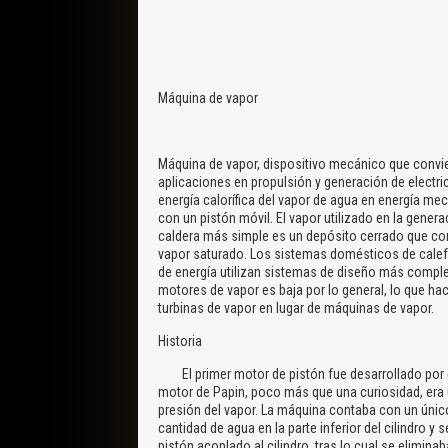
Máquina de vapor
Máquina de vapor, dispositivo mecánico que convier
aplicaciones en propulsión y generación de electric
energía calorífica del vapor de agua en energía me
con un pistón móvil. El vapor utilizado en la gener
caldera más simple es un depósito cerrado que con
vapor saturado. Los sistemas domésticos de calefa
de energía utilizan sistemas de diseño más complej
motores de vapor es baja por lo general, lo que hac
turbinas de vapor en lugar de máquinas de vapor.
Historia
El primer motor de pistón fue desarrollado por el 
motor de Papin, poco más que una curiosidad, era
presión del vapor. La máquina contaba con un únic
cantidad de agua en la parte inferior del cilindro 
pistón acoplado al cilindro, tras lo cual se eliminaba