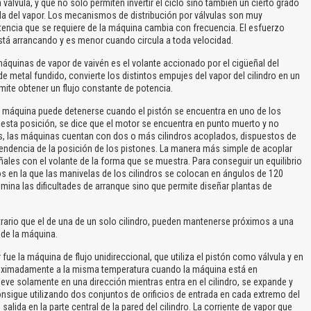
válvula, y que no sólo permiten invertir el ciclo sino también un cierto grado
ada del vapor. Los mecanismos de distribución por válvulas son muy
encia que se requiere de la máquina cambia con frecuencia. El esfuerzo
tá arrancando y es menor cuando circula a toda velocidad.
quinas de vapor de vaivén es el volante accionado por el cigüeñal del
de metal fundido, convierte los distintos empujes del vapor del cilindro en un
mite obtener un flujo constante de potencia.
 máquina puede detenerse cuando el pistón se encuentra en uno de los
en esta posición, se dice que el motor se encuentra en punto muerto y no
os, las máquinas cuentan con dos o más cilindros acoplados, dispuestos de
endencia de la posición de los pistones. La manera más simple de acoplar
ñales con el volante de la forma que se muestra. Para conseguir un equilibrio
os en la que las manivelas de los cilindros se colocan en ángulos de 120
imina las dificultades de arranque sino que permite diseñar plantas de
ario que el de una de un solo cilindro, pueden mantenerse próximos a una
 de la máquina.
e la máquina de flujo unidireccional, que utiliza el pistón como válvula y en
roximadamente a la misma temperatura cuando la máquina está en
ve solamente en una dirección mientras entra en el cilindro, se expande y
consigue utilizando dos conjuntos de orificios de entrada en cada extremo del
 salida en la parte central de la pared del cilindro. La corriente de vapor que