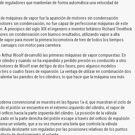
s de reguladores que mantenían de forma automática una velocidad de
de máquinas de vapor fue la aparición de motores sin condensación
os motores sin condensación, no fue capaz de perfeccionar máquinas de este
. A principios del siglo XIX el ingeniero e inventor británico Richard Trevithick
ores sin condensación con buenos resultados, utilizando vapor a alta
 de vapor para mover la primera locomotora de tren de todos los tiempos.
 carruajes con motor para carretera.
 Arthur Woolf desarrolló las primeras máquinas de vapor compuestas. En
un cilindro y cuando se ha expandido y perdido presión es conducido a otro
motores de Woolf eran del tipo de dos fases, pero algunos modelos
res o cuatro fases de expansión. La ventaja de utilizar en combinación dos
calentar las paredes de los cilindros, lo que hace que la máquina sea más
na convencional se muestra en las figuras 1a-d, que muestran el ciclo de
 el pistón se encuentra en el extremo izquierdo del cilindro, el vapor de
 orificio hacia la parte izquierda del cilindro. La posición de la válvula
izado en la parte derecha del pistón escape a través del orificio de expulsión
iona un volante, que a su vez mueve una biela que controla la válvula
 válvula deslizante son reguladas por las posiciones relativas de los puntos
válvula de deslizamiento al volante.