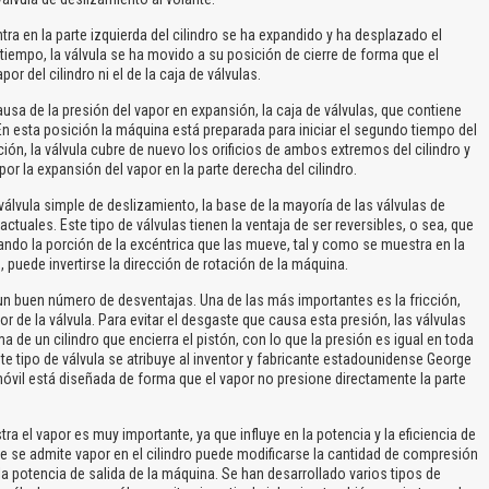
 en la parte izquierda del cilindro se ha expandido y ha desplazado el
o tiempo, la válvula se ha movido a su posición de cierre de forma que el
or del cilindro ni el de la caja de válvulas.
 de la presión del vapor en expansión, la caja de válvulas, que contiene
En esta posición la máquina está preparada para iniciar el segundo tiempo del
ción, la válvula cubre de nuevo los orificios de ambos extremos del cilindro y
por la expansión del vapor en la parte derecha del cilindro.
El Título es incorrecto según el contenido.
álvula simple de deslizamiento, la base de la mayoría de las válvulas de
Texto o Imagen de portada son erróneos.
tuales. Este tipo de válvulas tienen la ventaja de ser reversibles, o sea, que
ando la porción de la excéntrica que las mueve, tal y como se muestra en la
No carga o no se visualiza el contenido.
 puede invertirse la dirección de rotación de la máquina.
Reportar otro tipo de error...
 buen número de desventajas. Una de las más importantes es la fricción,
or de la válvula. Para evitar el desgaste que causa esta presión, las válvulas
 de un cilindro que encierra el pistón, con lo que la presión es igual en toda
este tipo de válvula se atribuye al inventor y fabricante estadounidense George
 móvil está diseñada de forma que el vapor no presione directamente la parte
a el vapor es muy importante, ya que influye en la potencia y la eficiencia de
 se admite vapor en el cilindro puede modificarse la cantidad de compresión
 la potencia de salida de la máquina. Se han desarrollado varios tipos de