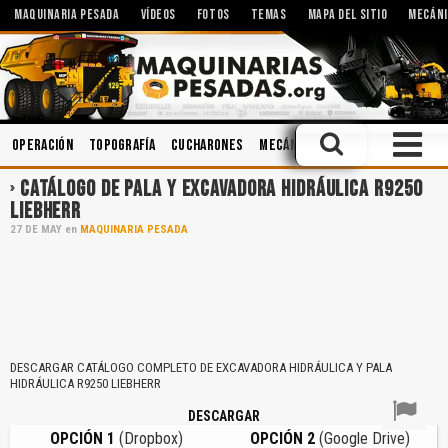
MAQUINARIA PESADA
VÍDEOS
FOTOS
TEMAS
MAPA DEL SITIO
MECÁNI
Operación
Topografía
Cucharones
Mecánica
Caja de Cambios
M
CATÁLOGO DE PALA Y EXCAVADORA HIDRÁULICA R9250
LIEBHERR
27
DE
MAY
en
MAQUINARIA PESADA
DESCARGAR CATÁLOGO COMPLETO DE EXCAVADORA HIDRÁULICA Y PALA
HIDRÁULICA R9250 LIEBHERR
DESCARGAR
OPCIÓN 1
(Dropbox)
OPCIÓN 2
(Google Drive)