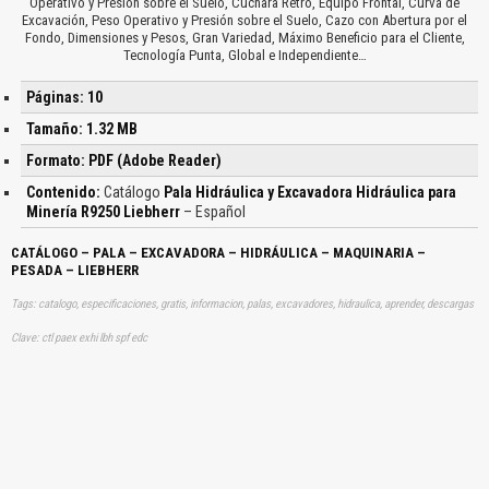
Operativo y Presión sobre el Suelo, Cuchara Retro, Equipo Frontal, Curva de
Excavación, Peso Operativo y Presión sobre el Suelo, Cazo con Abertura por el
Fondo, Dimensiones y Pesos, Gran Variedad, Máximo Beneficio para el Cliente,
Tecnología Punta, Global e Independiente…
Páginas: 10
Tamaño: 1.32 MB
Formato: PDF (Adobe Reader)
Contenido:
Catálogo
Pala Hidráulica y Excavadora Hidráulica para
Minería R9250 Liebherr
– Español
CATÁLOGO – PALA – EXCAVADORA – HIDRÁULICA – MAQUINARIA –
PESADA – LIEBHERR
Tags: catalogo, especificaciones, gratis, informacion, palas, excavadores, hidraulica, aprender, descargas
Clave: ctl paex exhi lbh spf edc