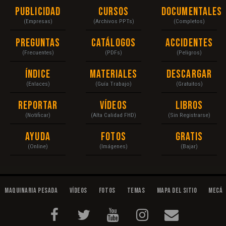
Publicidad
Cursos
Documentales
(Empresas)
(Archivos PPTs)
(Completos)
Preguntas
Catálogos
Accidentes
(Frecuentes)
(PDFs)
(Peligros)
Índice
Materiales
Descargar
(Enlaces)
(Guía Trabajo)
(Gratuitos)
Reportar
Vídeos
Libros
(Notificar)
(Alta Calidad FHD)
(Sin Registrarse)
Ayuda
Fotos
Gratis
(Online)
(Imágenes)
(Bajar)
Maquinaria Pesada
Vídeos
Fotos
Temas
Mapa del Sitio
Mecán