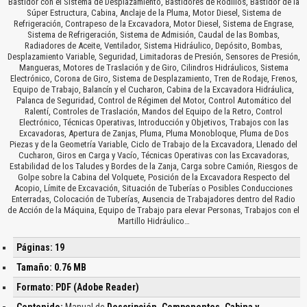
Bastidor con el Sistema de Desplazamiento, Bastidores de Rodillos, Bastidor de la
Súper Estructura, Cabina, Anclaje de la Pluma, Motor Diesel, Sistema de
Refrigeración, Contrapeso de la Excavadora, Motor Diesel, Sistema de Engrase,
Sistema de Refrigeración, Sistema de Admisión, Caudal de las Bombas,
Radiadores de Aceite, Ventilador, Sistema Hidráulico, Depósito, Bombas,
Desplazamiento Variable, Seguridad, Limitadoras de Presión, Sensores de Presión,
Mangueras, Motores de Traslación y de Giro, Cilindros Hidráulicos, Sistema
Electrónico, Corona de Giro, Sistema de Desplazamiento, Tren de Rodaje, Frenos,
Equipo de Trabajo, Balancín y el Cucharon, Cabina de la Excavadora Hidráulica,
Palanca de Seguridad, Control de Régimen del Motor, Control Automático del
Ralentí, Controles de Traslación, Mandos del Equipo de la Retro, Control
Electrónico, Técnicas Operativas, Introducción y Objetivos, Trabajos con las
Excavadoras, Apertura de Zanjas, Pluma, Pluma Monobloque, Pluma de Dos
Piezas y de la Geometría Variable, Ciclo de Trabajo de la Excavadora, Llenado del
Cucharon, Giros en Carga y Vacío, Técnicas Operativas con las Excavadoras,
Estabilidad de los Taludes y Bordes de la Zanja, Carga sobre Camión, Riesgos de
Golpe sobre la Cabina del Volquete, Posición de la Excavadora Respecto del
Acopio, Límite de Excavación, Situación de Tuberías o Posibles Conducciones
Enterradas, Colocación de Tuberías, Ausencia de Trabajadores dentro del Radio
de Acción de la Máquina, Equipo de Trabajo para elevar Personas, Trabajos con el
Martillo Hidráulico…
Páginas: 19
Tamaño: 0.76 MB
Formato: PDF (Adobe Reader)
Contenido:
Manual de
Descripción, Componentes, Cabina y