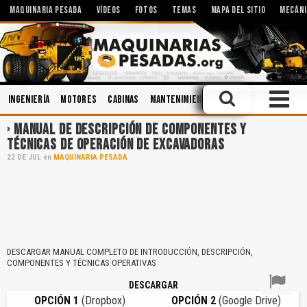
MAQUINARIA PESADA
VÍDEOS
FOTOS
TEMAS
MAPA DEL SITIO
MECÁNI
Ingeniería
Motores
Cabinas
Mantenimiento
Hidráulica
Operac
MANUAL DE DESCRIPCIÓN DE COMPONENTES Y
TÉCNICAS DE OPERACIÓN DE EXCAVADORAS
22
DE
JUL
en
MAQUINARIA PESADA
DESCARGAR MANUAL COMPLETO DE INTRODUCCIÓN, DESCRIPCIÓN,
COMPONENTES Y TÉCNICAS OPERATIVAS
DESCARGAR
OPCIÓN 1
(Dropbox)
OPCIÓN 2
(Google Drive)