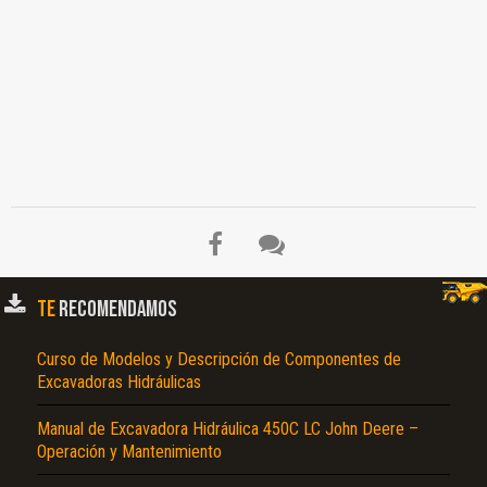
TE
RECOMENDAMOS
Curso de Modelos y Descripción de Componentes de
Excavadoras Hidráulicas
El Título es incorrecto según el contenido.
Texto o Imagen de portada son erróneos.
Manual de Excavadora Hidráulica 450C LC John Deere –
Operación y Mantenimiento
No carga o no se visualiza el contenido.