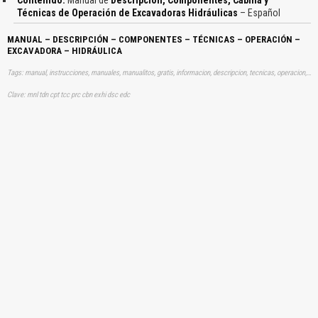
Técnicas de Operación de Excavadoras Hidráulicas
– Español
MANUAL – DESCRIPCIÓN – COMPONENTES – TÉCNICAS – OPERACIÓN –
EXCAVADORA – HIDRÁULICA
Tags: manual, instrucciones, manuales, manualitos, gratis, informacion, descripcion, tecnicas, operacion, operando, aprender, descargas
Clave: mnl tdn cpt tcc prc cbn exhi dsc edc