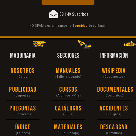
58,149 Suscritos
NO SPAM y garantizamos la
Seguridad
de su Email.
MAQUINARIA
SECCIONES
INFORMACIÓN
Nosotros
Manuales
Wikipedia
(Datos)
(Taller y Usuario)
(Documentos)
Publicidad
Cursos
Documentales
(Empresas)
(Archivos PPTs)
(Completos)
Preguntas
Catálogos
Accidentes
(Frecuentes)
(PDFs)
(Peligros)
Índice
Materiales
Descargar
(Enlaces)
(Guía Trabajo)
(Gratuitos)